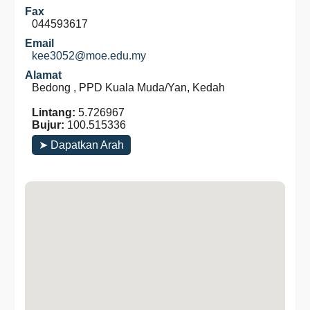
Fax
044593617
Email
kee3052@moe.edu.my
Alamat
Bedong , PPD Kuala Muda/Yan, Kedah
Lintang:
5.726967
Bujur:
100.515336
➤ Dapatkan Arah