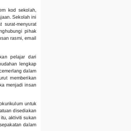
em kod sekolah,
aan. Sekolah ini
t surat-menyurat
nghubungi pihak
usan rasmi, email
an pelajar dari
emudahan lengkap
 cemerlang dalam
urut memberikan
ka menjadi insan
okurikulum untuk
atuan disediakan
u, aktiviti sukan
sepakatan dalam