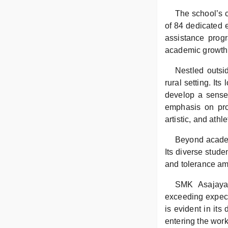
The school’s c
of 84 dedicated 
assistance prog
academic growth
Nestled outsid
rural setting. It
develop a sense 
emphasis on pro
artistic, and athle
Beyond academi
Its diverse stud
and tolerance am
SMK Asajaya N
exceeding expect
is evident in its
entering the work