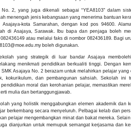
No. 2, yang juga dikenali sebagai “YEA8103” dalam sist
ah menengah jenis kebangsaan yang menerima bantuan keraj
an Asajaya-kota Samarahan, dengan kod pos 94600. Alama
alah di Asajaya, Sarawak. Ibu bapa dan penjaga boleh me
n 082436149 atau melalui faks di nombor 082436189. Bagi ur
ea8103@moe.edu.my boleh digunakan.
kolah yang strategik di luar bandar Asajaya membolehk
belakang menikmati pendidikan berkualiti tinggi. Dengan k
, SMK Asajaya No. 2 berazam untuk melahirkan pelajar yang
k, kokurikulum, dan pembangunan sahsiah. Sekolah ini t
pendidikan moral dan kerohanian pelajar, memastikan mere
erti mulia dan bertanggungjawab.
kolah yang holistik menggabungkan elemen akademik dan k
jar berkembang secara menyeluruh. Pelbagai kelab dan pers
n pelajar mengembangkan minat dan bakat mereka. Selain it
juga dianjurkan untuk memupuk semangat kerjasama dan ke