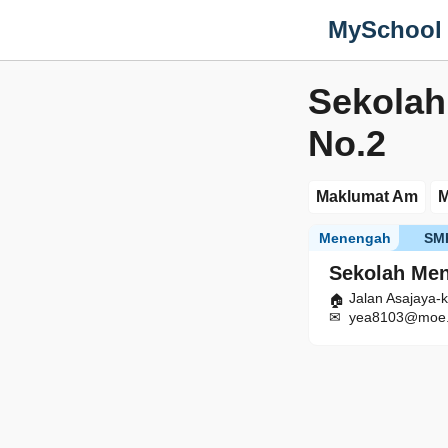
MySchool
Sekolah
No.2
Maklumat Am
M
Menengah
SM
Sekolah Men
Jalan Asajaya
yea8103@moe.