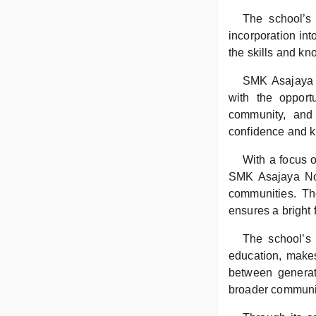
The school’s 
incorporation in
the skills and kn
SMK Asajaya N
with the opportu
community, and
confidence and k
With a focus o
SMK Asajaya No.
communities. The
ensures a bright 
The school’s 
education, makes
between generat
broader communi