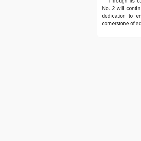
Through its c
No. 2 will conti
dedication to e
cornerstone of e