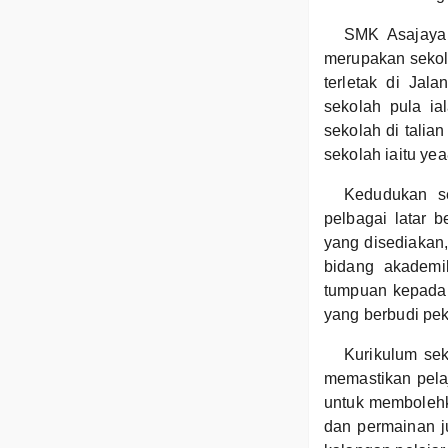
SMK Asajaya 
merupakan sekol
terletak di Jal
sekolah pula i
sekolah di talia
sekolah iaitu y
Kedudukan se
pelbagai latar 
yang disediakan
bidang akademi
tumpuan kepada 
yang berbudi pek
Kurikulum se
memastikan pela
untuk membolehka
dan permainan 