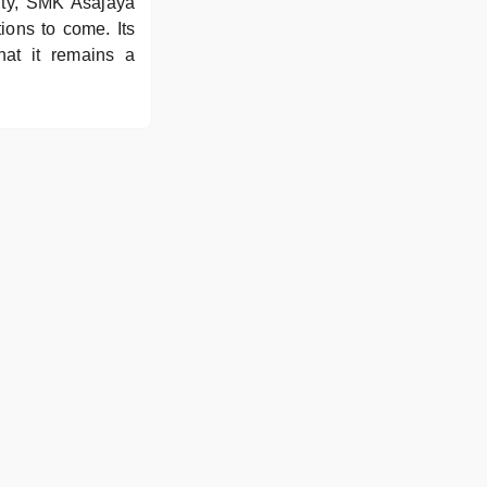
vity, SMK Asajaya
ions to come. Its
hat it remains a