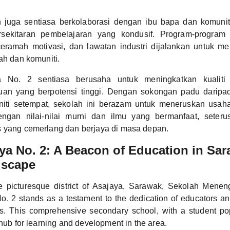
.
 juga sentiasa berkolaborasi dengan ibu bapa dan komunit
sekitaran pembelajaran yang kondusif. Program-program 
ceramah motivasi, dan lawatan industri dijalankan untuk 
ah dan komuniti.
 No. 2 sentiasa berusaha untuk meningkatkan kualiti
uan yang berpotensi tinggi. Dengan sokongan padu daripad
iti setempat, sekolah ini berazam untuk meneruskan usah
ngan nilai-nilai murni dan ilmu yang bermanfaat, seter
s yang cemerlang dan berjaya di masa depan.
a No. 2: A Beacon of Education in Sar
dscape
he picturesque district of Asajaya, Sarawak, Sekolah Men
. 2 stands as a testament to the dedication of educators and
s. This comprehensive secondary school, with a student po
 hub for learning and development in the area.