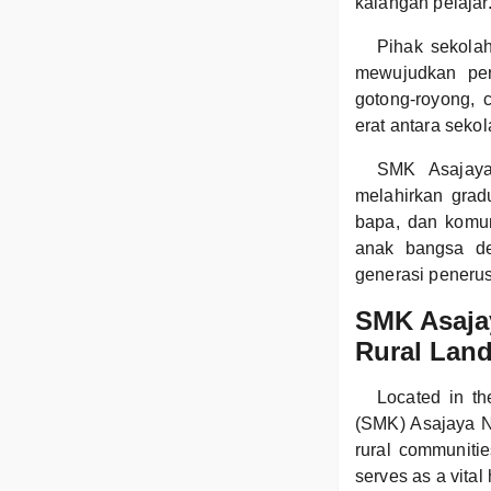
kalangan pelajar
Pihak sekolah
mewujudkan per
gotong-royong, 
erat antara sekol
SMK Asajaya
melahirkan grad
bapa, dan komun
anak bangsa de
generasi peneru
SMK Asajay
Rural Lan
Located in t
(SMK) Asajaya No
rural communitie
serves as a vital