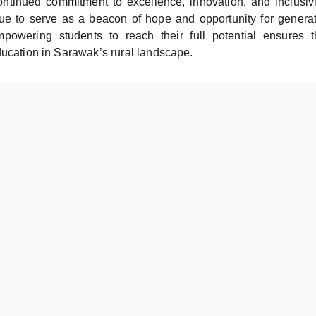
ontinued commitment to excellence, innovation, and inclusi
nue to serve as a beacon of hope and opportunity for generat
mpowering students to reach their full potential ensures t
ducation in Sarawak’s rural landscape.