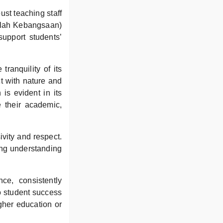
ust teaching staff
kolah Kebangsaan)
upport students’
ranquility of its
ct with nature and
is evident in its
 their academic,
vity and respect.
ing understanding
ce, consistently
o student success
igher education or