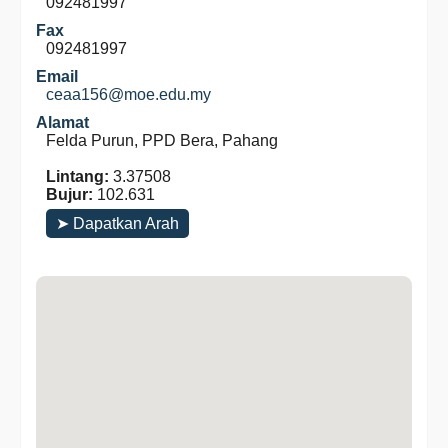
092481997
Fax
092481997
Email
ceaa156@moe.edu.my
Alamat
Felda Purun, PPD Bera, Pahang
Lintang:
3.37508
Bujur:
102.631
➤ Dapatkan Arah