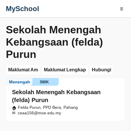
MySchool
☰
Sekolah Menengah
Kebangsaan (felda)
Purun
Maklumat Am
Maklumat Lengkap
Hubungi
Menengah
SMK
Sekolah Menengah Kebangsaan
(felda) Purun
Felda Purun, PPD Bera, Pahang
ceaa156@moe.edu.my