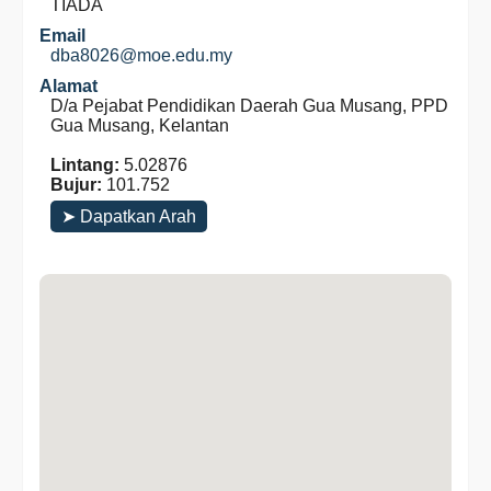
TIADA
Email
dba8026@moe.edu.my
Alamat
D/a Pejabat Pendidikan Daerah Gua Musang, PPD
Gua Musang, Kelantan
Lintang:
5.02876
Bujur:
101.752
➤ Dapatkan Arah