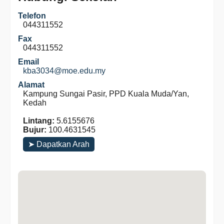
Telefon
044311552
Fax
044311552
Email
kba3034@moe.edu.my
Alamat
Kampung Sungai Pasir, PPD Kuala Muda/Yan,
Kedah
Lintang:
5.6155676
Bujur:
100.4631545
➤ Dapatkan Arah