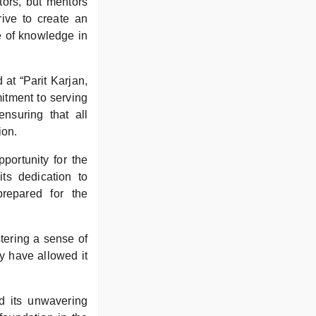
ors, but mentors
rive to create an
e of knowledge in
 at “Parit Karjan,
itment to serving
ensuring that all
ion.
ortunity for the
its dedication to
prepared for the
stering a sense of
y have allowed it
nd its unwavering