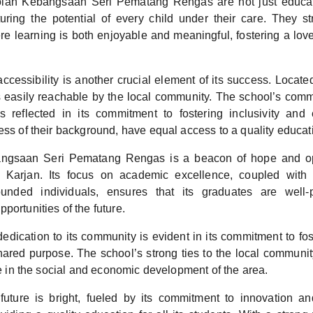
olah Kebangsaan Seri Pematang Rengas are not just educat
uring the potential of every child under their care. They st
e learning is both enjoyable and meaningful, fostering a lov
ccessibility is another crucial element of its success. Located
is easily reachable by the local community. The school’s comm
 reflected in its commitment to fostering inclusivity and 
ess of their background, have equal access to a quality educat
ngsaan Seri Pematang Rengas is a beacon of hope and opp
t Karjan. Its focus on academic excellence, coupled with 
rounded individuals, ensures that its graduates are well-
portunities of the future.
edication to its community is evident in its commitment to fo
ared purpose. The school’s strong ties to the local communit
ole in the social and economic development of the area.
future is bright, fueled by its commitment to innovation a