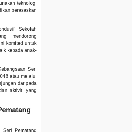
unakan teknologi
dikan berasaskan
ndusif, Sekolah
ang mendorong
ni komited untuk
baik kepada anak-
Kebangsaan Seri
048 atau melalui
njungan daripada
an aktiviti yang
 Pematang
an Seri Pematang