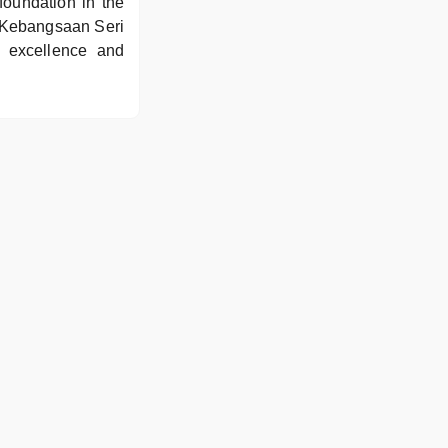
 foundation in the
h Kebangsaan Seri
c excellence and