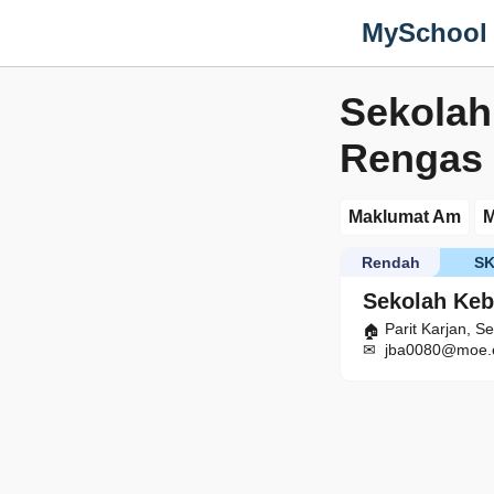
MySchool
Sekolah
Rengas
Maklumat Am
M
Rendah
S
Sekolah Keb
Parit Karjan, S
jba0080@moe.