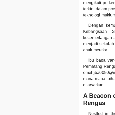
mengikuti perke
terkini dalam p
teknologi maklum
Dengan kemud
Kebangsaan S
kecemerlangan a
menjadi sekolah 
anak mereka.
Ibu bapa yan
Pematang Rengas
emel jba0080@mo
mana-mana pihak
ditawarkan.
A Beacon 
Rengas
Nestled in t