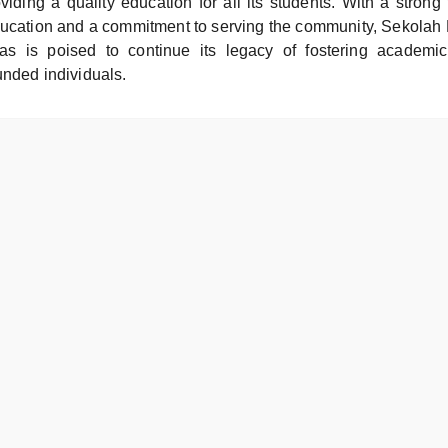
viding a quality education for all its students. With a strong
ducation and a commitment to serving the community, Sekola
 is poised to continue its legacy of fostering academi
unded individuals.