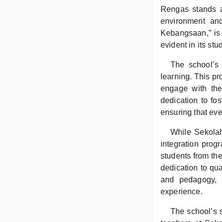
Rengas stands a
environment and
Kebangsaan,” is 
evident in its st
The school’s 
learning. This pr
engage with the
dedication to fos
ensuring that eve
While Sekola
integration prog
students from the
dedication to qual
and pedagogy, e
experience.
The school’s su