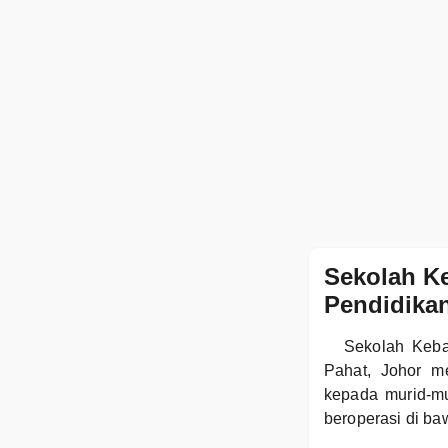
Sekolah K
Pendidikan
Sekolah Keba
Pahat, Johor m
kepada murid-mu
beroperasi di b