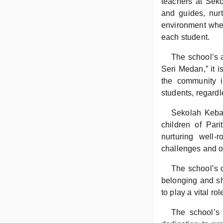
teachers at Sek
and guides, nurt
environment wher
each student.
The school’s a
Seri Medan,” it 
the community is
students, regardl
Sekolah Keba
children of Pari
nurturing well-
challenges and op
The school’s d
belonging and sh
to play a vital r
The school’s 