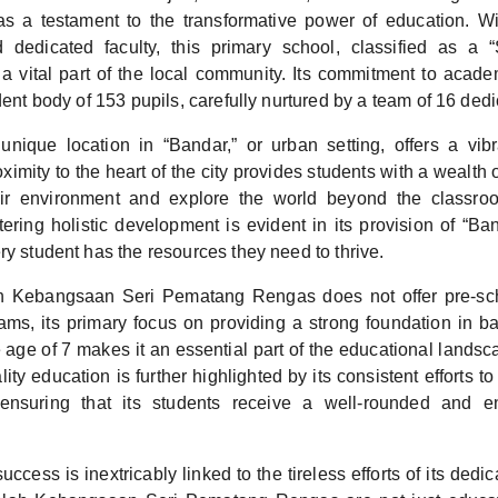
s a testament to the transformative power of education. Wi
 dedicated faculty, this primary school, classified as a 
a vital part of the local community. Its commitment to acade
udent body of 153 pupils, carefully nurtured by a team of 16 ded
unique location in “Bandar,” or urban setting, offers a vib
oximity to the heart of the city provides students with a wealth o
ir environment and explore the world beyond the classro
tering holistic development is evident in its provision of “Ba
ry student has the resources they need to thrive.
h Kebangsaan Seri Pematang Rengas does not offer pre-sc
rams, its primary focus on providing a strong foundation in ba
 age of 7 makes it an essential part of the educational lands
ity education is further highlighted by its consistent efforts to
nsuring that its students receive a well-rounded and en
ccess is inextricably linked to the tireless efforts of its dedic