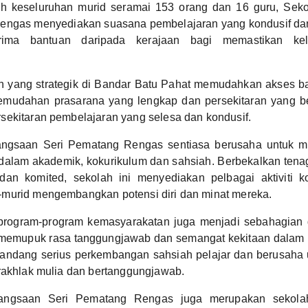
h keseluruhan murid seramai 153 orang dan 16 guru, Sek
engas menyediakan suasana pembelajaran yang kondusif da
rima bantuan daripada kerajaan bagi memastikan kel
h yang strategik di Bandar Batu Pahat memudahkan akses ba
mudahan prasarana yang lengkap dan persekitaran yang ber
sekitaran pembelajaran yang selesa dan kondusif.
ngsaan Seri Pematang Rengas sentiasa berusaha untuk me
dalam akademik, kokurikulum dan sahsiah. Berbekalkan tena
an komited, sekolah ini menyediakan pelbagai aktiviti k
murid mengembangkan potensi diri dan minat mereka.
program-program kemasyarakatan juga menjadi sebahagian
i memupuk rasa tanggungjawab dan semangat kekitaan dalam k
andang serius perkembangan sahsiah pelajar dan berusaha 
rakhlak mulia dan bertanggungjawab.
angsaan Seri Pematang Rengas juga merupakan sekolah