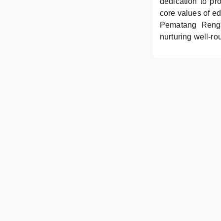
dedication to pro
core values of e
Pematang Rengas
nurturing well-ro