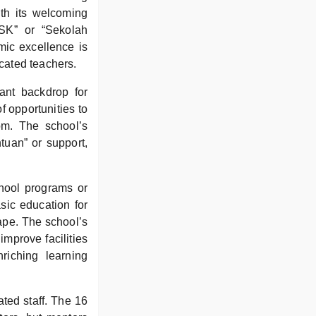
th its welcoming
“SK” or “Sekolah
mic excellence is
icated teachers.
rant backdrop for
f opportunities to
om. The school’s
ntuan” or support,
hool programs or
sic education for
cape. The school’s
 improve facilities
riching learning
ated staff. The 16