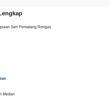
Lengkap
gsaan Seri Pematang Rengas
ran
eri Medan