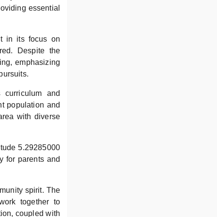
roviding essential
 in its focus on
red. Despite the
ning, emphasizing
pursuits.
s curriculum and
ent population and
area with diverse
titude 5.29285000
y for parents and
munity spirit. The
work together to
tion, coupled with