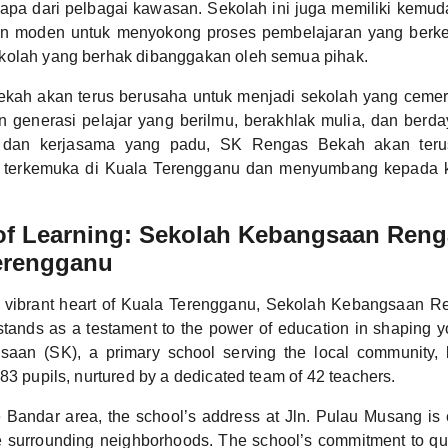
bapa dari pelbagai kawasan. Sekolah ini juga memiliki kemuda
an moden untuk menyokong proses pembelajaran yang berk
kolah yang berhak dibanggakan oleh semua pihak.
kah akan terus berusaha untuk menjadi sekolah yang cemer
 generasi pelajar yang berilmu, berakhlak mulia, dan berda
dan kerjasama yang padu, SK Rengas Bekah akan teru
g terkemuka di Kuala Terengganu dan menyumbang kepada 
of Learning: Sekolah Kebangsaan Ren
Terengganu
e vibrant heart of Kuala Terengganu, Sekolah Kebangsaan 
ands as a testament to the power of education in shaping 
aan (SK), a primary school serving the local community, 
83 pupils, nurtured by a dedicated team of 42 teachers.
e Bandar area, the school’s address at Jln. Pulau Musang is 
the surrounding neighborhoods. The school’s commitment to qua