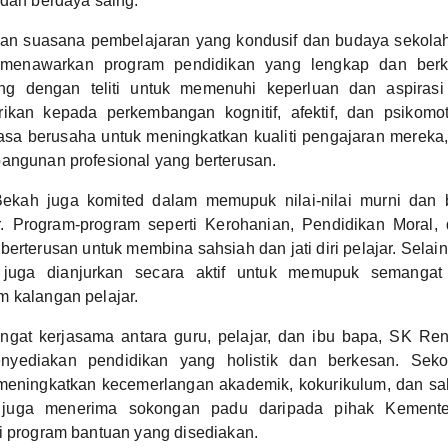
 dan berdaya saing.
an suasana pembelajaran yang kondusif dan budaya sekolah 
enawarkan program pendidikan yang lengkap dan berk
ng dengan teliti untuk memenuhi keperluan dan aspirasi
ikan kepada perkembangan kognitif, afektif, dan psikomot
iasa berusaha untuk meningkatkan kualiti pengajaran mereka
angunan profesional yang berterusan.
kah juga komited dalam memupuk nilai-nilai murni dan b
r. Program-program seperti Kerohanian, Pendidikan Moral,
erterusan untuk membina sahsiah dan jati diri pelajar. Selain i
juga dianjurkan secara aktif untuk memupuk semanga
 kalangan pelajar.
gat kerjasama antara guru, pelajar, dan ibu bapa, SK Re
yediakan pendidikan yang holistik dan berkesan. Sekol
meningkatkan kecemerlangan akademik, kokurikulum, dan sah
juga menerima sokongan padu daripada pihak Kementer
i program bantuan yang disediakan.