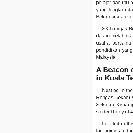
pelajar dan ibu 
yang lengkap d
Bekah adalah se
SK Rengas Be
dalam melahirkan
usaha bersama 
pendidikan yan
Malaysia.
A Beacon 
in Kuala 
Nestled in th
Rengas Bekah) st
Sekolah Kebangs
student body of 4
Located in th
for families in 