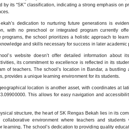
ed by its “SK” classification, indicating a strong emphasis on p
nces.
ah’s dedication to nurturing future generations is evident
on, with no preschool or integrated program currently offe
 programs, the school prioritizes a holistic approach to lear
knowledge and skills necessary for success in later academic 
ool’s website doesn’t offer detailed information about it
ctivities, its commitment to excellence is reflected in its stud
am of teachers. The school’s location in Bandar, a bustling 
es, provides a unique learning environment for its students.
eographical location is another asset, with coordinates at la
3.09900000. This allows for easy navigation and accessibilit
sical structure, the heart of SK Rengas Bekah lies in its com
a collaborative environment where teachers and students 
for learning. The school’s dedication to providing quality educa