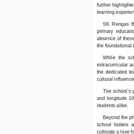
further highlight
learning experie
SK Rengas Bek
primary educati
absence of these
the foundational 
While the sch
extracurricular a
the dedicated te
cultural influenc
The school’s g
and longitude 10
students alike.
Beyond the phy
school fosters 
cultivate a love 