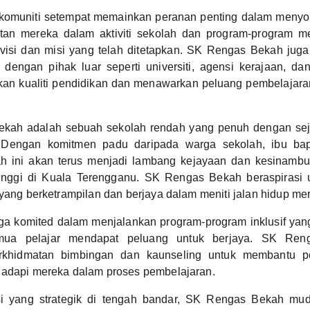
 komuniti setempat memainkan peranan penting dalam men
atan mereka dalam aktiviti sekolah dan program-program 
visi dan misi yang telah ditetapkan. SK Rengas Bekah ju
 dengan pihak luar seperti universiti, agensi kerajaan, da
kan kualiti pendidikan dan menawarkan peluang pembelajaran
kah adalah sebuah sekolah rendah yang penuh dengan sejar
 Dengan komitmen padu daripada warga sekolah, ibu bap
ah ini akan terus menjadi lambang kejayaan dan kesinamb
 tinggi di Kuala Terengganu. SK Rengas Bekah beraspirasi 
 yang berketrampilan dan berjaya dalam meniti jalan hidup me
uga komited dalam menjalankan program-program inklusif yan
mua pelajar mendapat peluang untuk berjaya. SK Ren
khidmatan bimbingan dan kaunseling untuk membantu pe
hadapi mereka dalam proses pembelajaran.
i yang strategik di tengah bandar, SK Rengas Bekah mud