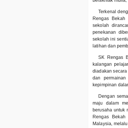
berakhlak mulia,
Terkenal deng
Rengas Bekah m
sekolah diranca
penekanan diber
sekolah ini sent
latihan dan pemb
SK Rengas Be
kalangan pelaja
diadakan secara b
dan permainan 
kepimpinan dalam
Dengan seman
maju dalam men
berusaha untuk 
Rengas Bekah 
Malaysia, melalu