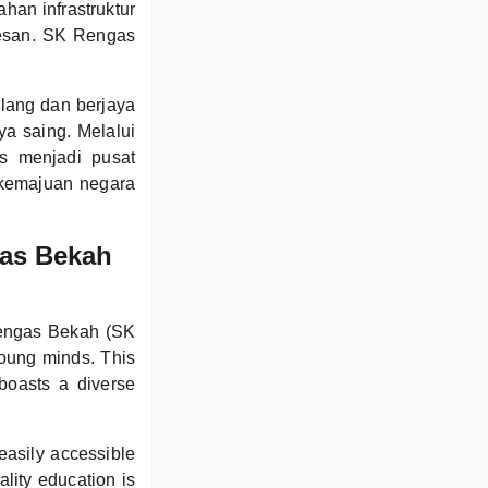
han infrastruktur
esan. SK Rengas
lang dan berjaya
ya saing. Melalui
s menjadi pusat
kemajuan negara
gas Bekah
Rengas Bekah (SK
young minds. This
boasts a diverse
easily accessible
lity education is