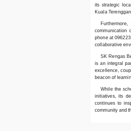
its strategic l
Kuala Terenggan
Furthermore, 
communication 
phone at 096223
collaborative en
SK Rengas Beka
is an integral p
excellence, coup
beacon of learnin
While the scho
initiatives, its
continues to insp
community and the