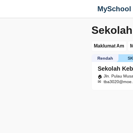
MySchool
Sekolah
Maklumat Am
M
Rendah
S
Sekolah Ke
Jln. Pulau Mus
tba3020@moe.