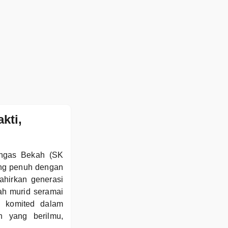
kti,
engas Bekah (SK
ang penuh dengan
ahirkan generasi
ah murid seramai
 komited dalam
n yang berilmu,