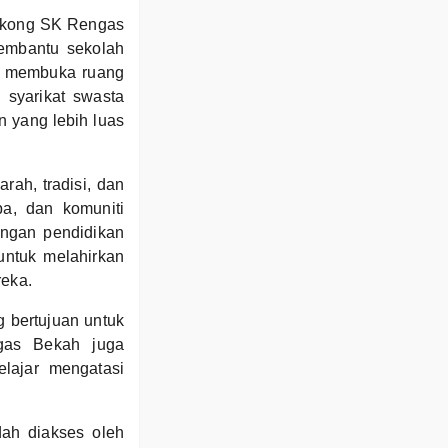
yokong SK Rengas
membantu sekolah
ga membuka ruang
n syarikat swasta
 yang lebih luas
ah, tradisi, dan
a, dan komuniti
ungan pendidikan
untuk melahirkan
reka.
g bertujuan untuk
gas Bekah juga
lajar mengatasi
ah diakses oleh