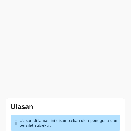
Ulasan
Ulasan di laman ini disampaikan oleh pengguna dan
bersifat subjektif.