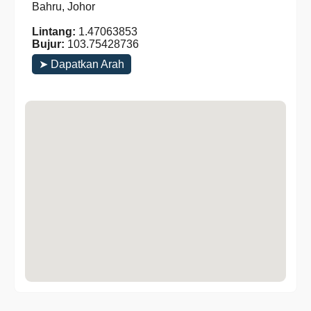
Bahru, Johor
Lintang:
1.47063853
Bujur:
103.75428736
➤ Dapatkan Arah