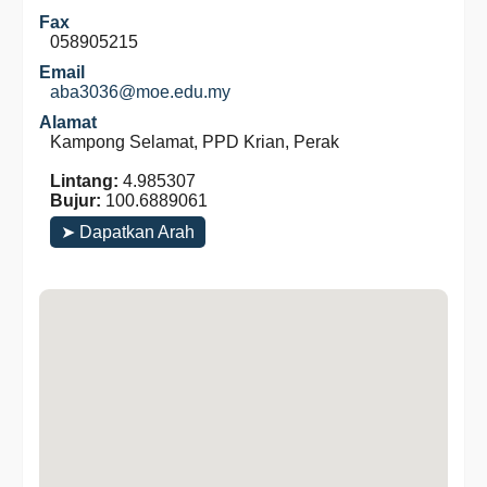
Fax
058905215
Email
aba3036@moe.edu.my
Alamat
Kampong Selamat, PPD Krian, Perak
Lintang:
4.985307
Bujur:
100.6889061
➤ Dapatkan Arah