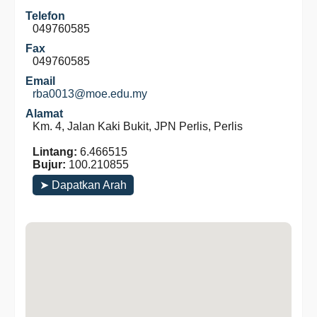
Telefon
049760585
Fax
049760585
Email
rba0013@moe.edu.my
Alamat
Km. 4, Jalan Kaki Bukit, JPN Perlis, Perlis
Lintang:
6.466515
Bujur:
100.210855
➤ Dapatkan Arah