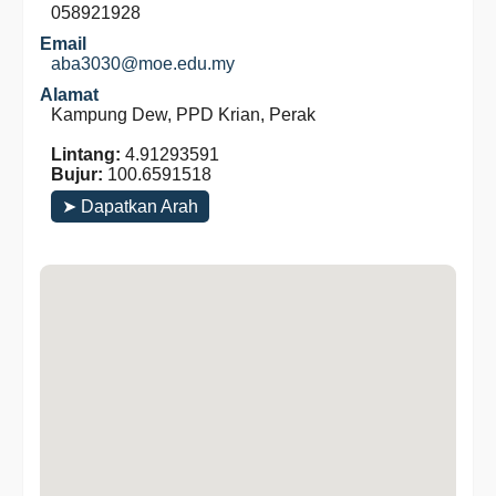
058921928
Email
aba3030@moe.edu.my
Alamat
Kampung Dew, PPD Krian, Perak
Lintang:
4.91293591
Bujur:
100.6591518
➤ Dapatkan Arah