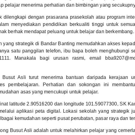
ap pelajar menerima perhatian dan bimbingan yang secukupny
k dilengkapi dengan prasarana prasekolah atau program integ
alam menyediakan pendidikan berkualiti tinggi untuk semua
anak berhak mendapat peluang untuk belajar dan berkembang.
h yang strategik di Bandar Banting memudahkan akses kepada
nya satu panggilan telefon, ibu bapa boleh menghubungi s
11111. Manakala bagi urusan rasmi, email bba9207@m
usut Asli turut menerima bantuan daripada kerajaan u
ses pembelajaran. Perhatian dan sokongan ini membant
udahan asas yang mencukupi untuk pelajar.
nat latitude 2.90516200 dan longitude 101.59077300, SK Ka
lalui aplikasi peta digital. Lokasi sekolah yang strategi
bagai kemudahan seperti pusat perubatan, pasar raya dan tem
ng Busut Asli adalah untuk melahirkan pelajar yang cemer