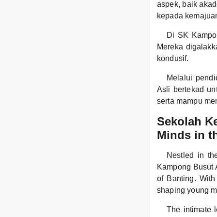
aspek, baik aka
kepada kemajuan
Di SK Kampong
Mereka digalakk
kondusif.
Melalui pendi
Asli bertekad u
serta mampu men
Sekolah K
Minds in t
Nestled in th
Kampong Busut As
of Banting. With
shaping young min
The intimate 