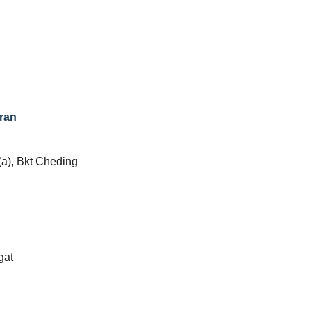
ran
(a), Bkt Cheding
gat