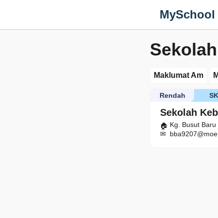
MySchool
Sekolah
Maklumat Am
M
Rendah
S
Sekolah Keb
Kg. Busut Baru
bba9207@moe