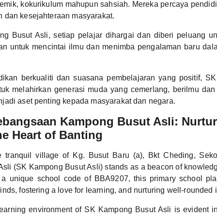
demik, kokurikulum mahupun sahsiah. Mereka percaya pendidi
 dan kesejahteraan masyarakat.
 Busut Asli, setiap pelajar dihargai dan diberi peluang u
an untuk mencintai ilmu dan menimba pengalaman baru da
dikan berkualiti dan suasana pembelajaran yang positif, 
ntuk melahirkan generasi muda yang cemerlang, berilmu dan 
jadi aset penting kepada masyarakat dan negara.
ebangsaan Kampong Busut Asli: Nurtu
he Heart of Banting
e tranquil village of Kg. Busut Baru (a), Bkt Cheding, Se
li (SK Kampong Busut Asli) stands as a beacon of knowledge
 a unique school code of BBA9207, this primary school play
ds, fostering a love for learning, and nurturing well-rounded i
learning environment of SK Kampong Busut Asli is evident in