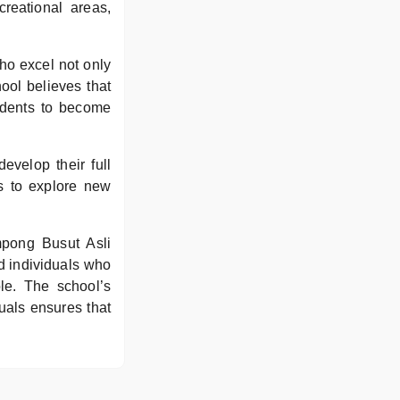
creational areas,
ho excel not only
ool believes that
tudents to become
velop their full
ts to explore new
mpong Busut Asli
d individuals who
le. The school’s
uals ensures that