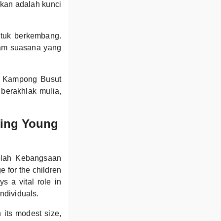
kan adalah kunci
ntuk berkembang.
lam suasana yang
SK Kampong Busut
berakhlak mulia,
ring Young
kolah Kebangsaan
 for the children
s a vital role in
ndividuals.
 its modest size,