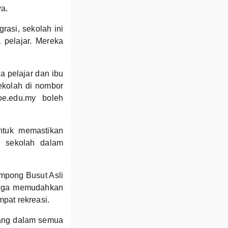
a.
rasi, sekolah ini
 pelajar. Mereka
 pelajar dan ibu
ekolah di nombor
oe.edu.my boleh
ntuk memastikan
u sekolah dalam
mpong Busut Asli
k juga memudahkan
pat rekreasi.
lang dalam semua