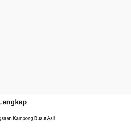
Lengkap
gsaan Kampong Busut Asli