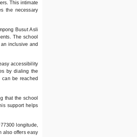
rs. This intimate
ves the necessary
mpong Busut Asli
dents. The school
g an inclusive and
easy accessibility
es by dialing the
l can be reached
g that the school
his support helps
077300 longitude,
n also offers easy