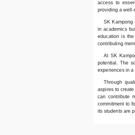
access to essent
providing a well-
SK Kampong Bu
in academics but
education is the
contributing memb
At SK Kampong
potential. The s
experiences in a
Through qual
aspires to creat
can contribute 
commitment to fo
its students are p