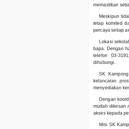
memastikan seti
Meskipun tida
tetap komited d
percaya setiap 
Lokasi sekola
bapa. Dengan ha
telefon 03-319
dihubungi.
SK Kampong B
kelancaran pro
menyediakan kem
Dengan koordi
mudah dikesan me
akses kepada pel
Misi SK Kampo