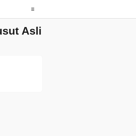
☰
ut Asli