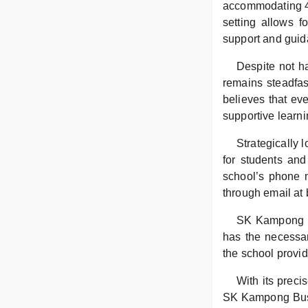
accommodating 46
setting allows f
support and guid
Despite not h
remains steadfas
believes that eve
supportive learn
Strategically 
for students and
school’s phone 
through email a
SK Kampong Bu
has the necessar
the school provid
With its prec
SK Kampong Busut 