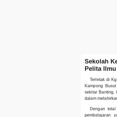
Sekolah K
Pelita Ilmu
Terletak di K
Kampong Busut 
sekitar Banting
dalam melahirkan
Dengan tota
pembelajaran y