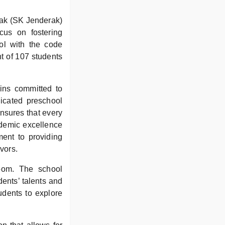
rak (SK Jenderak)
cus on fostering
ol with the code
t of 107 students
ains committed to
icated preschool
ensures that every
ademic excellence
ment to providing
avors.
oom. The school
dents’ talents and
tudents to explore