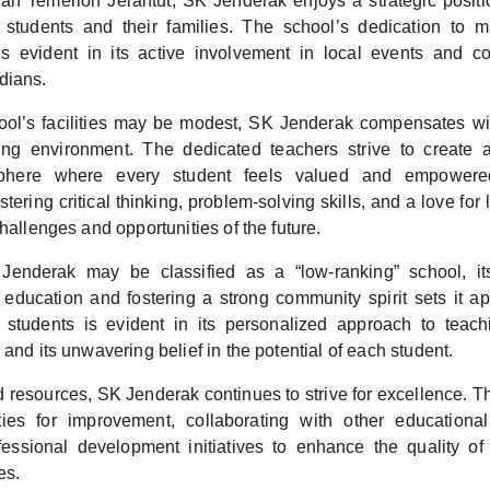
an Temerloh Jerantut, SK Jenderak enjoys a strategic positio
students and their families. The school’s dedication to m
s evident in its active involvement in local events and co
dians.
ool’s facilities may be modest, SK Jenderak compensates wit
ning environment. The dedicated teachers strive to create
sphere where every student feels valued and empowere
tering critical thinking, problem-solving skills, and a love for
challenges and opportunities of the future.
Jenderak may be classified as a “low-ranking” school, i
y education and fostering a strong community spirit sets it ap
s students is evident in its personalized approach to teach
 and its unwavering belief in the potential of each student.
d resources, SK Jenderak continues to strive for excellence. T
ies for improvement, collaborating with other educational
essional development initiatives to enhance the quality of
es.