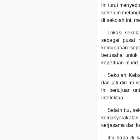
ini turut menyed
sebelum melangka
di sekolah ini, 
Lokasi sekol
sebagai pusat 
kemudahan seper
berusaha untuk
keperluan murid.
Sekolah Keb
dan jati diri mu
ini bertujuan u
intelektual.
Selain itu, se
kemasyarakata
kerjasama dan k
Ibu bapa di 