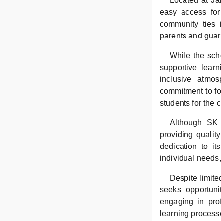
Located at Jal
easy access for 
community ties i
parents and guar
While the sch
supportive lear
inclusive atmo
commitment to fos
students for the 
Although SK 
providing qualit
dedication to it
individual needs,
Despite limite
seeks opportunit
engaging in prof
learning process