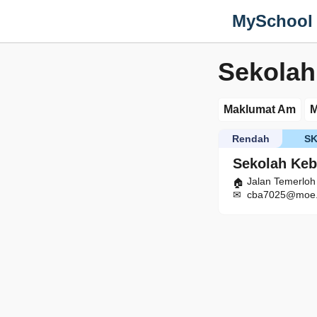
MySchool
Sekolah
Maklumat Am
M
Rendah
S
Sekolah Keb
Jalan Temerloh
cba7025@moe.