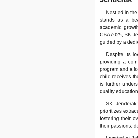
Nestled in th
stands as a bea
academic growth
CBA7025, SK Jend
guided by a dedi
Despite its l
providing a com
program and a foc
child receives t
is further under
quality education
SK Jenderak’
prioritizes extra
fostering their o
their passions, de