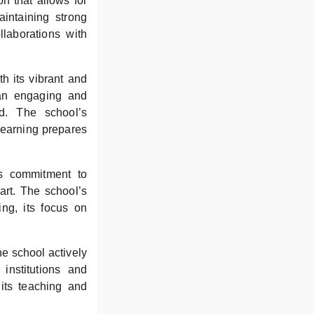
n that allows for
aintaining strong
llaborations with
h its vibrant and
 an engaging and
d. The school’s
 learning prepares
ts commitment to
art. The school’s
ing, its focus on
he school actively
 institutions and
 its teaching and