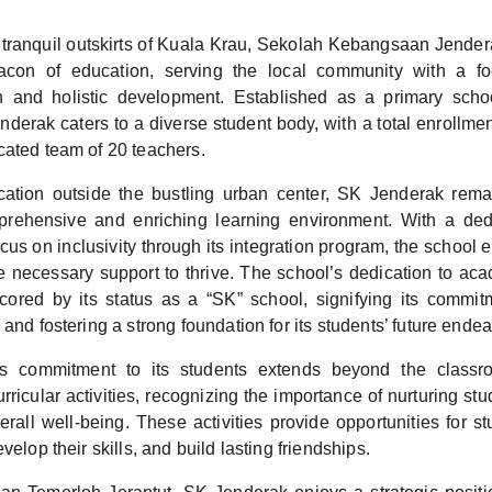
e tranquil outskirts of Kuala Krau, Sekolah Kebangsaan Jende
con of education, serving the local community with a fo
 and holistic development. Established as a primary scho
erak caters to a diverse student body, with a total enrollmen
cated team of 20 teachers.
ocation outside the bustling urban center, SK Jenderak rem
prehensive and enriching learning environment. With a ded
us on inclusivity through its integration program, the school 
he necessary support to thrive. The school’s dedication to ac
scored by its status as a “SK” school, signifying its commit
 and fostering a strong foundation for its students’ future ende
s commitment to its students extends beyond the classr
curricular activities, recognizing the importance of nurturing stu
verall well-being. These activities provide opportunities for s
velop their skills, and build lasting friendships.