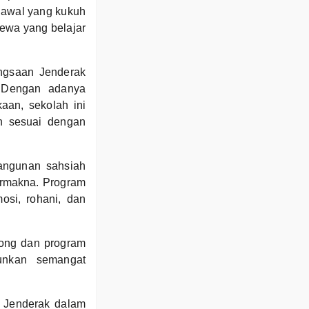
n awal yang kukuh
mewa yang belajar
angsaan Jenderak
. Dengan adanya
aan, sekolah ini
n sesuai dengan
angunan sahsiah
bermakna. Program
osi, rohani, dan
royong dan program
unkan semangat
 Jenderak dalam