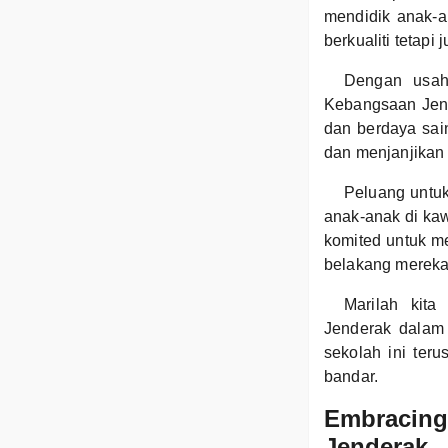
mendidik anak-a
berkualiti tetap
Dengan usah
Kebangsaan Jend
dan berdaya sain
dan menjanjikan
Peluang untu
anak-anak di kaw
komited untuk me
belakang mereka
Marilah kit
Jenderak dalam
sekolah ini ter
bandar.
Embracing
Jenderak