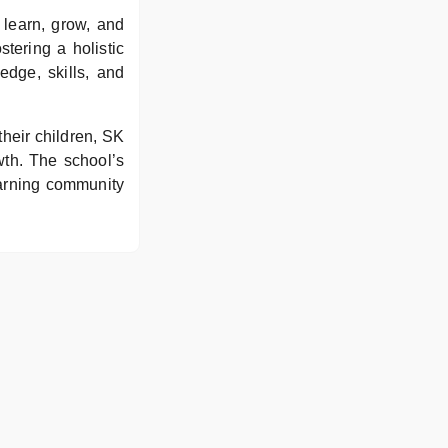
 learn, grow, and
tering a holistic
edge, skills, and
their children, SK
wth. The school’s
learning community