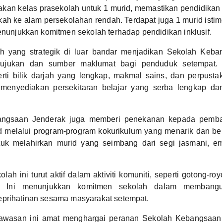
iakan kelas prasekolah untuk 1 murid, memastikan pendidika
h ke alam persekolahan rendah. Terdapat juga 1 murid isti
menunjukkan komitmen sekolah terhadap pendidikan inklusif.
ah yang strategik di luar bandar menjadikan Sekolah Keb
rujukan dan sumber maklumat bagi penduduk setempat
ti bilik darjah yang lengkap, makmal sains, dan perpustak
 menyediakan persekitaran belajar yang serba lengkap da
angsaan Jenderak juga memberi penekanan kepada pemb
rid melalui program-program kokurikulum yang menarik dan 
ntuk melahirkan murid yang seimbang dari segi jasmani, em
kolah ini turut aktif dalam aktiviti komuniti, seperti gotong-
n. Ini menunjukkan komitmen sekolah dalam membang
eprihatinan sesama masyarakat setempat.
kawasan ini amat menghargai peranan Sekolah Kebangsaan