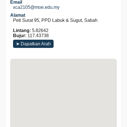
Email
xca2105@moe.edu.my
Alamat
Peti Surat 95, PPD Labuk & Sugut, Sabah
Lintang:
5.82642
Bujur:
117.43738
➤ Dapatkan Arah