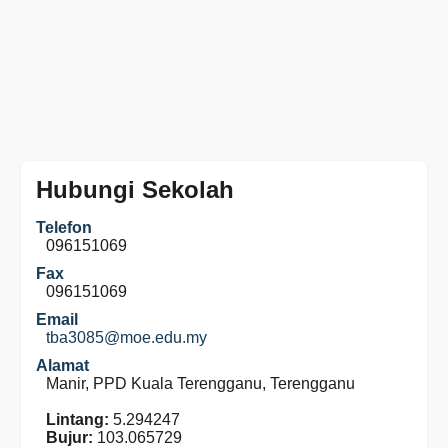
Hubungi Sekolah
Telefon
096151069
Fax
096151069
Email
tba3085@moe.edu.my
Alamat
Manir, PPD Kuala Terengganu, Terengganu
Lintang:
5.294247
Bujur:
103.065729