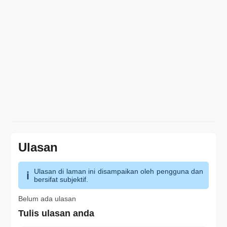
Ulasan
Ulasan di laman ini disampaikan oleh pengguna dan
bersifat subjektif.
Belum ada ulasan
Tulis ulasan anda