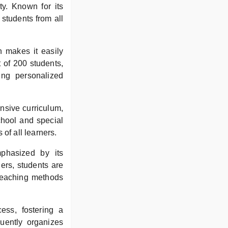
ty. Known for its
 students from all
 makes it easily
t of 200 students,
ing personalized
nsive curriculum,
chool and special
of all learners.
mphasized by its
ers, students are
 teaching methods
ess, fostering a
quently organizes