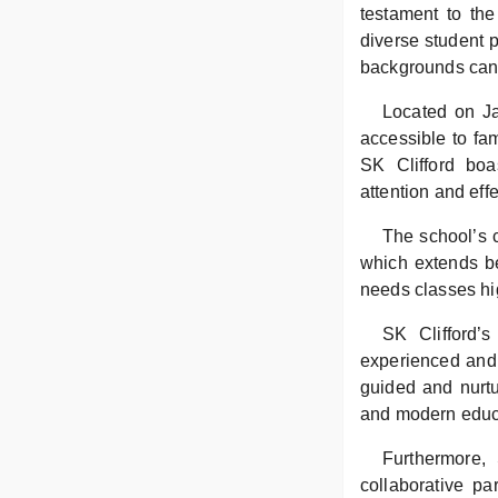
testament to the
diverse student p
backgrounds can 
Located on Ja
accessible to fam
SK Clifford boa
attention and eff
The school’s c
which extends be
needs classes hig
SK Clifford’s
experienced and 
guided and nurtu
and modern educa
Furthermore, 
collaborative pa