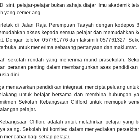
 sini, pelajar-pelajar bukan sahaja diajar ilmu akademik tetap
ah yang cemerlang.
terletak di Jalan Raja Perempuan Taayah dengan kodepos 
 memudahkan akses kepada semua pelajar dan memudahkan k
at. Dengan telefon 057761776 dan faksimili 057761327, Se
a terbuka untuk menerima sebarang pertanyaan dan maklumat.
ah sekolah rendah yang menerima murid prasekolah, Sek
kan peranan penting dalam membangunkan asas pendidikan
sia dini.
uga menawarkan pendidikan integrasi, mencipta peluang untuk
belakang untuk belajar bersama dan membina hubungan ya
mitmen Sekolah Kebangsaan Clifford untuk memupuk sem
kalangan pelajar.
Kebangsaan Clifford adalah untuk melahirkan pelajar yang b
aya saing. Sekolah ini komited dalam menyediakan persekita
n mencabar bagi setiap pelajar.