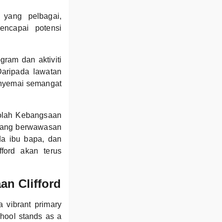
 yang pelbagai,
ncapai potensi
ram dan aktiviti
aripada lawatan
enyemai semangat
olah Kebangsaan
 yang berwawasan
da ibu bapa, dan
ford akan terus
an Clifford
a vibrant primary
school stands as a