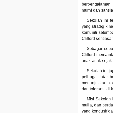
berpengalaman. Di
murni dan sahsi
Sekolah ini 
yang strategik
komuniti setemp
Clifford sentias
Sebagai sebu
Clifford memain
anak-anak sejak u
Sekolah ini j
pelbagai latar 
menunjukkan ko
dan toleransi di 
Misi Sekolah 
mulia, dan berd
yang kondusif da