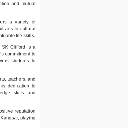
ation and mutual
fers a variety of
 arts to cultural
uable life skills.
 SK Clifford is a
l’s commitment to
owers students to
nts, teachers, and
his dedication to
edge, skills, and
ositive reputation
a Kangsar, playing