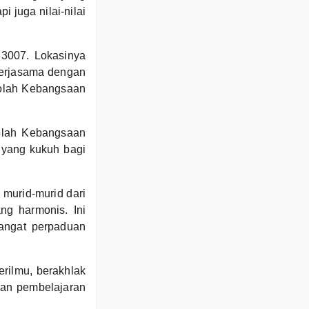
i juga nilai-nilai
33007. Lokasinya
erjasama dengan
kolah Kebangsaan
olah Kebangsaan
 yang kukuh bagi
 murid-murid dari
ng harmonis. Ini
angat perpaduan
erilmu, berakhlak
ran pembelajaran