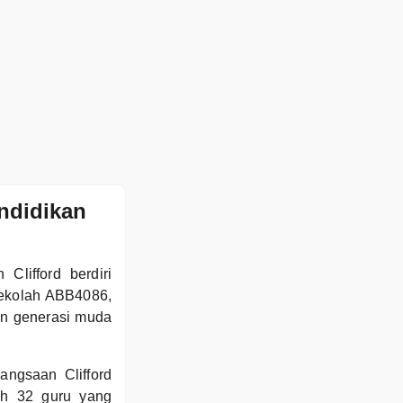
ndidikan
Clifford berdiri
sekolah ABB4086,
an generasi muda
angsaan Clifford
eh 32 guru yang