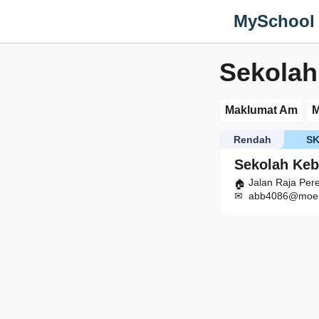
MySchool
Sekolah
Maklumat Am
M
Rendah
S
Sekolah Keb
Jalan Raja Per
abb4086@moe