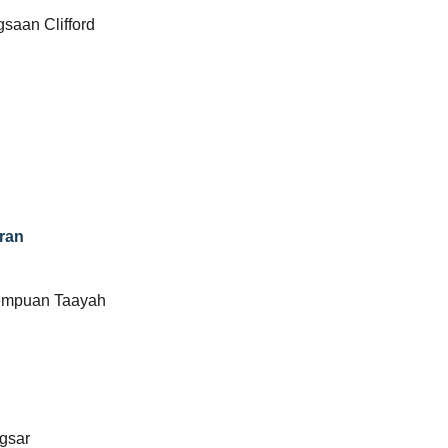
saan Clifford
ran
rempuan Taayah
gsar