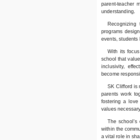
parent-teacher 
understanding.
Recognizing t
programs designe
events, students 
With its focus
school that valu
inclusivity, eff
become responsib
SK Clifford is
parents work tog
fostering a love
values necessary 
The school’s d
within the commun
a vital role in s