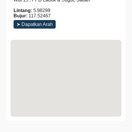
Lintang:
5.98299
Bujur:
117.52467
➤ Dapatkan Arah