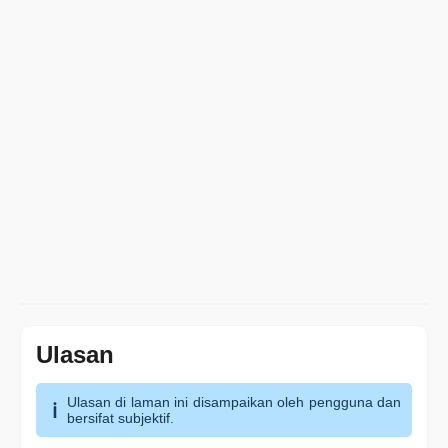
Ulasan
Ulasan di laman ini disampaikan oleh pengguna dan
bersifat subjektif.