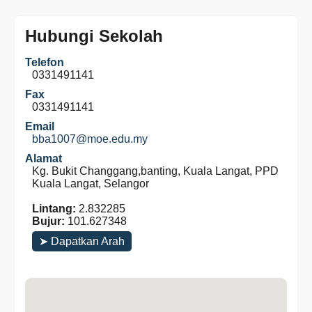
Hubungi Sekolah
Telefon
0331491141
Fax
0331491141
Email
bba1007@moe.edu.my
Alamat
Kg. Bukit Changgang,banting, Kuala Langat, PPD
Kuala Langat, Selangor
Lintang:
2.832285
Bujur:
101.627348
➤ Dapatkan Arah