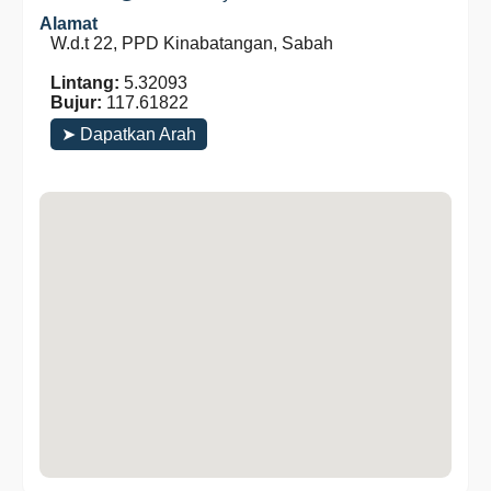
Alamat
W.d.t 22, PPD Kinabatangan, Sabah
Lintang:
5.32093
Bujur:
117.61822
➤ Dapatkan Arah