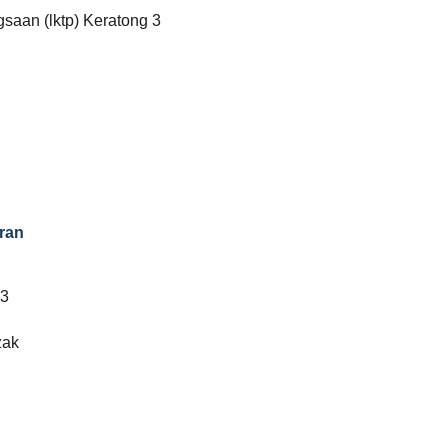
saan (lktp) Keratong 3
ran
 3
zak