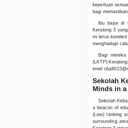
keperluan semas
bagi memastikan 
Ibu bapa di
Keratong 3 yan
ini terus komite
menghadapi cab
Bagi mereka 
(LKTP) Keratong 
emel cba8023@m
Sekolah K
Minds in a
Sekolah Keban
a beacon of educ
(Low) ranking sc
surrounding area