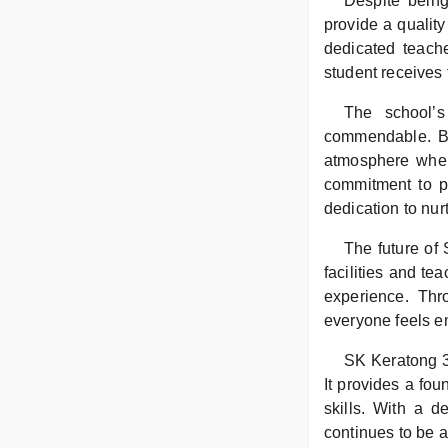
Despite being
provide a quality
dedicated teache
student receives 
The school’s
commendable. By
atmosphere where
commitment to pr
dedication to nurt
The future of 
facilities and te
experience. Thr
everyone feels em
SK Keratong 3 
It provides a fou
skills. With a 
continues to be a