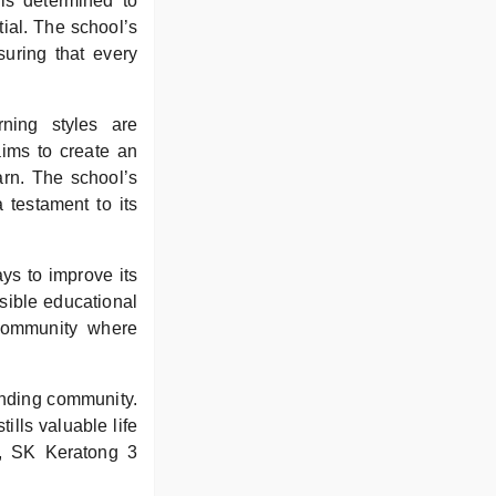
is determined to
tial. The school’s
suring that every
rning styles are
ims to create an
arn. The school’s
 testament to its
ys to improve its
ssible educational
 community where
ounding community.
ills valuable life
e, SK Keratong 3