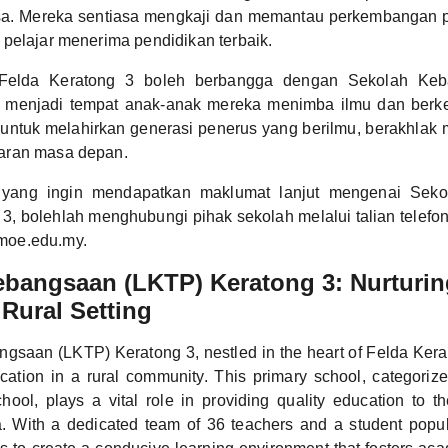
a. Mereka sentiasa mengkaji dan memantau perkembangan pe
pelajar menerima pendidikan terbaik.
 Felda Keratong 3 boleh berbangga dengan Sekolah Ke
g menjadi tempat anak-anak mereka menimba ilmu dan berk
d untuk melahirkan generasi penerus yang berilmu, berakhla
aran masa depan.
yang ingin mendapatkan maklumat lanjut mengenai Sek
3, bolehlah menghubungi pihak sekolah melalui talian telef
oe.edu.my.
ebangsaan (LKTP) Keratong 3: Nurturi
 Rural Setting
gsaan (LKTP) Keratong 3, nestled in the heart of Felda Kera
ation in a rural community. This primary school, categori
hool, plays a vital role in providing quality education to th
. With a dedicated team of 36 teachers and a student popu