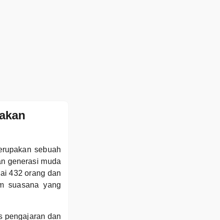
iakan
merupakan sebuah
an generasi muda
mai 432 orang dan
lam suasana yang
es pengajaran dan