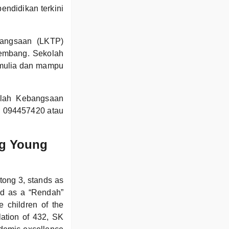
ndidikan terkini
bangsaan (LKTP)
embang. Sekolah
k mulia dan mampu
olah Kebangsaan
on 094457420 atau
ng Young
tong 3, stands as
zed as a “Rendah”
e children of the
lation of 432, SK