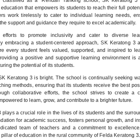
 classified as a “Rendah” ranking school, SK Keratong 3 
 education that empowers its students to reach their full poten
rs work tirelessly to cater to individual learning needs, en
the support and guidance they require to excel academically.
 efforts to promote inclusivity and cater to diverse lea
 embracing a student-centered approach, SK Keratong 3 a
 every student feels valued, supported, and inspired to le
oviding a positive and supportive learning environment is a
uring the potential of its students.
SK Keratong 3 is bright. The school is continually seeking wa
aching methods, ensuring that its students receive the best po
ough collaborative efforts, the school strives to create a
powered to learn, grow, and contribute to a brighter future.
plays a crucial role in the lives of its students and the surr
ndation for academic success, fosters personal growth, and inst
dedicated team of teachers and a commitment to excellenc
 pillar of education in the rural community of Felda Keratong 3.