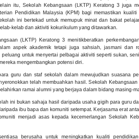
Selain itu, Sekolah Kebangsaan (LKTP) Keratong 3 juga m
erian Pendidikan Malaysia (KPM) bagi memastikan kualiti
 Sekolah ini bertekad untuk memupuk minat dan bakat pelaja
elab-kelab dan aktiviti kokurikulum yang ditawarkan.
ngsaan (LKTP) Keratong 3 menitikberatkan perkembangan h
lam aspek akademik tetapi juga sahsiah, jasmani dan ro
i peluang untuk menyertai pelbagai aktiviti seperti sukan, se
ereka mengembangkan potensi diri.
para guru dan staf sekolah dalam mewujudkan suasana pe
nyeronokkan telah membuahkan hasil. Sekolah Kebangsaan
melahirkan ramai alumni yang berjaya dalam bidang masing-m
ah ini bukan sahaja hasil daripada usaha gigih para guru dan 
ripada ibu bapa dan komuniti setempat. Kerjasama erat anta
omuniti menjadi asas kepada kecemerlangan Sekolah Ke
sentiasa berusaha untuk meningkatkan kualiti pendidik