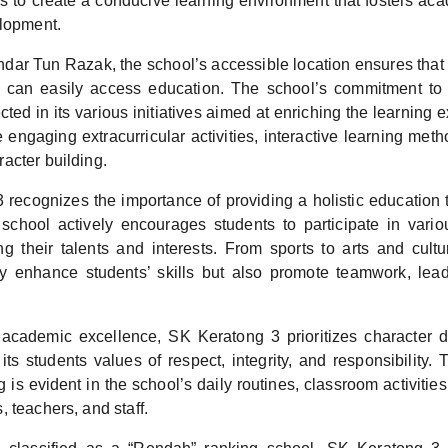
es to create a conducive learning environment that fosters ac
elopment.
dar Tun Razak, the school’s accessible location ensures that 
 can easily access education. The school’s commitment to 
ected in its various initiatives aimed at enriching the learning
de engaging extracurricular activities, interactive learning met
acter building.
 recognizes the importance of providing a holistic education
chool actively encourages students to participate in variou
ring their talents and interests. From sports to arts and cult
nly enhance students’ skills but also promote teamwork, lead
o academic excellence, SK Keratong 3 prioritizes character
n its students values of respect, integrity, and responsibility
g is evident in the school’s daily routines, classroom activities
 teachers, and staff.