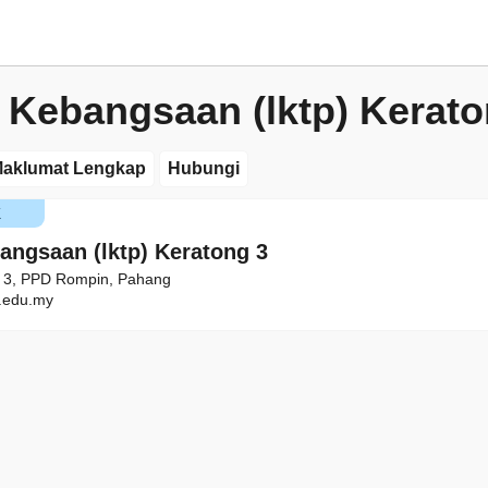
 Kebangsaan (lktp) Kerato
aklumat Lengkap
Hubungi
K
angsaan (lktp) Keratong 3
g 3, PPD Rompin, Pahang
edu.my