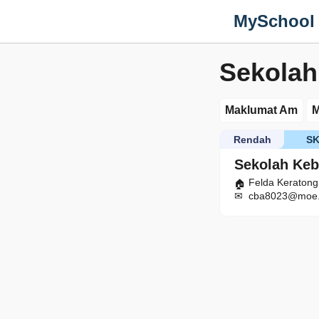
MySchool
Sekolah
Maklumat Am
M
Rendah
S
Sekolah Keb
Felda Keraton
cba8023@moe.