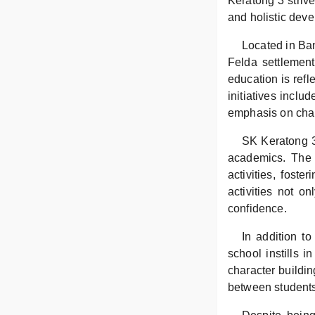
Keratong 3 striv
and holistic dev
Located in Ban
Felda settlement
education is refl
initiatives inclu
emphasis on char
SK Keratong 3
academics. The s
activities, foste
activities not o
confidence.
In addition t
school instills i
character buildin
between students,