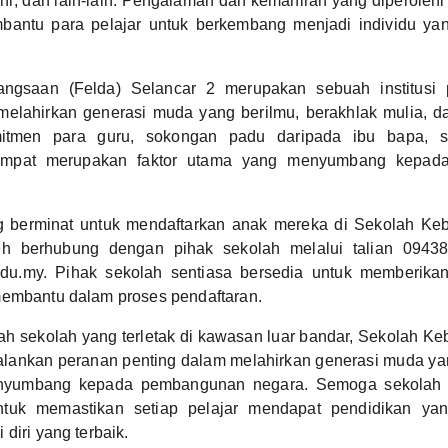
ni, dan lain-lain. Pengalaman dan kemahiran yang diperolehi
bantu para pelajar untuk berkembang menjadi individu y
ngsaan (Felda) Selancar 2 merupakan sebuah institusi 
melahirkan generasi muda yang berilmu, berakhlak mulia, d
itmen para guru, sokongan padu daripada ibu bapa, ser
empat merupakan faktor utama yang menyumbang kepad
g berminat untuk mendaftarkan anak mereka di Sekolah Ke
eh berhubung dengan pihak sekolah melalui talian 0943
u.my. Pihak sekolah sentiasa bersedia untuk memberika
membantu dalam proses pendaftaran.
h sekolah yang terletak di kawasan luar bandar, Sekolah Ke
alankan peranan penting dalam melahirkan generasi muda ya
umbang kepada pembangunan negara. Semoga sekolah in
tuk memastikan setiap pelajar mendapat pendidikan yang
diri yang terbaik.