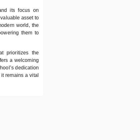
 and its focus on
valuable asset to
modern world, the
mpowering them to
 prioritizes the
ffers a welcoming
hool’s dedication
it remains a vital