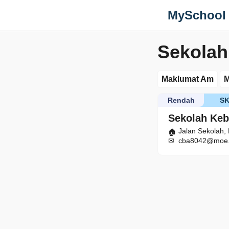
MySchool
Sekolah
Maklumat Am
M
Rendah
S
Sekolah Keb
Jalan Sekolah
cba8042@moe.