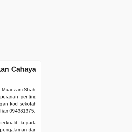
kan Cahaya
di Muadzam Shah,
peranan penting
ngan kod sekolah
talian 094381375.
erkualiti kepada
erpengalaman dan