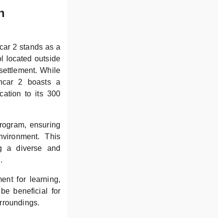
h
ar 2 stands as a
l located outside
 settlement. While
ncar 2 boasts a
ation to its 300
program, ensuring
nvironment. This
ng a diverse and
.
ent for learning,
be beneficial for
urroundings.