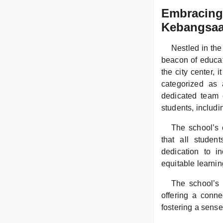
Embracing 
Kebangsaan
Nestled in th
beacon of educat
the city center, 
categorized as
dedicated team 
students, includi
The school’s c
that all studen
dedication to i
equitable learnin
The school’s 
offering a conne
fostering a sens