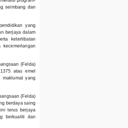
 melalui program-
ang seimbang dan
pendidikan yang
an berjaya dalam
ta keterlibatan
a kecemerlangan
bangsaan (Felda)
81375 atau emel
n maklumat yang
bangsaan (Felda)
ng berdaya saing
i terus berjaya
 berkualiti dan