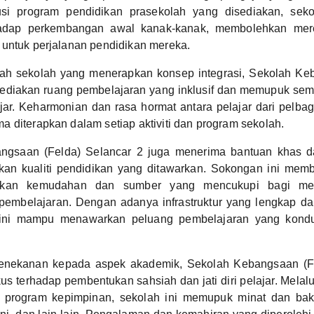
usi program pendidikan prasekolah yang disediakan, seko
adap perkembangan awal kanak-kanak, membolehkan me
untuk perjalanan pendidikan mereka.
ah sekolah yang menerapkan konsep integrasi, Sekolah Ke
ediakan ruang pembelajaran yang inklusif dan memupuk se
jar. Keharmonian dan rasa hormat antara pelajar dari pelbag
 diterapkan dalam setiap aktiviti dan program sekolah.
ngsaan (Felda) Selancar 2 juga menerima bantuan khas d
kan kualiti pendidikan yang ditawarkan. Sokongan ini mem
akan kemudahan dan sumber yang mencukupi bagi me
pembelajaran. Dengan adanya infrastruktur yang lengkap da
ah ini mampu menawarkan peluang pembelajaran yang kondu
enekanan kepada aspek akademik, Sekolah Kebangsaan (Fe
s terhadap pembentukan sahsiah dan jati diri pelajar. Melalui
 program kepimpinan, sekolah ini memupuk minat dan bak