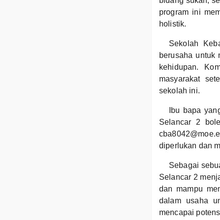
bidang sukan, se
program ini mem
holistik.
Sekolah Keba
berusaha untuk 
kehidupan. Kom
masyarakat set
sekolah ini.
Ibu bapa yan
Selancar 2 bol
cba8042@moe.ed
diperlukan dan 
Sebagai sebua
Selancar 2 menj
dan mampu meny
dalam usaha un
mencapai potensi 