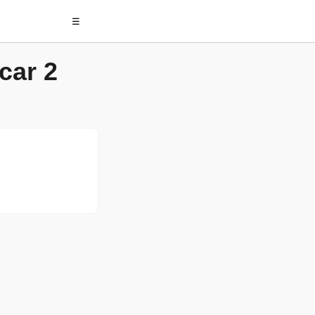
☰
car 2