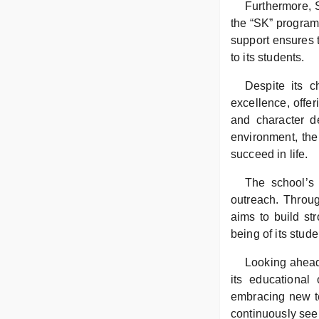
Furthermore, 
the “SK” program,
support ensures 
to its students.
Despite its c
excellence, offer
and character d
environment, the
succeed in life.
The school’s 
outreach. Throu
aims to build st
being of its stude
Looking ahead
its educational
embracing new te
continuously seek