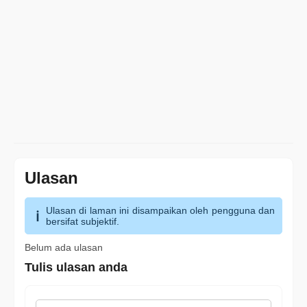
Ulasan
Ulasan di laman ini disampaikan oleh pengguna dan
bersifat subjektif.
Belum ada ulasan
Tulis ulasan anda