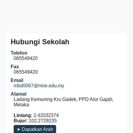
Hubungi Sekolah
Telefon
065549420
Fax
065549420
Email
mbd0067@moe.edu.my
Alamat
Ladang Kemuning Kru Gadek, PPD Alor Gajah,
Melaka
Lintang:
2.42032374
Bujur:
102.2729235
➤ Dapatkan Arah