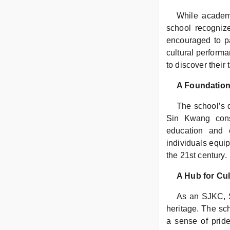
While academ
school recognize
encouraged to par
cultural performa
to discover their
A Foundation
The school’s d
Sin Kwang cons
education and 
individuals equi
the 21st century.
A Hub for Cu
As an SJKC, S
heritage. The sch
a sense of pride