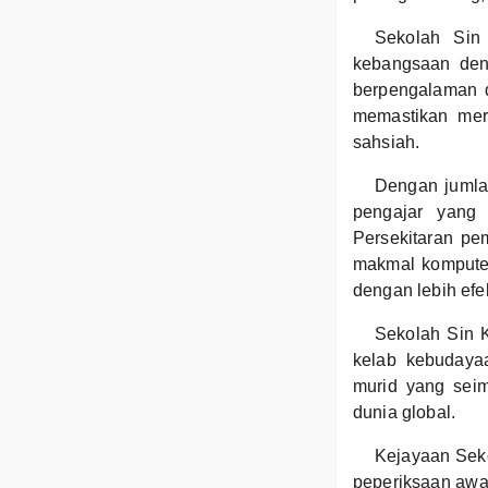
Sekolah Sin 
kebangsaan den
berpengalaman d
memastikan mer
sahsiah.
Dengan jumlah
pengajar yang 
Persekitaran pe
makmal kompute
dengan lebih efek
Sekolah Sin K
kelab kebudayaa
murid yang seim
dunia global.
Kejayaan Seko
peperiksaan awam