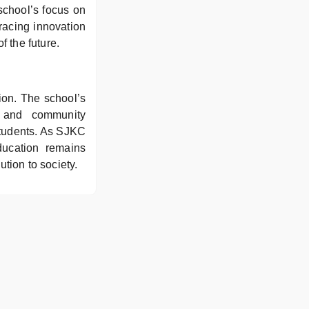
school’s focus on
racing innovation
f the future.
ion. The school’s
, and community
students. As SJKC
ducation remains
tion to society.