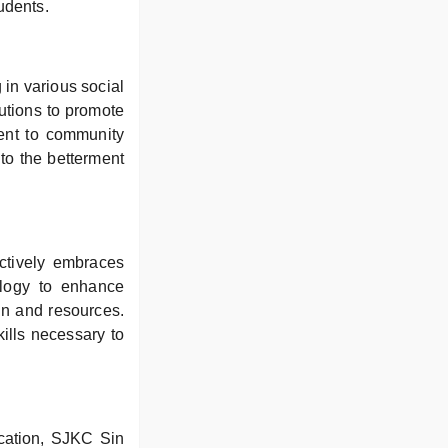
udents.
in various social
tutions to promote
ment to community
to the betterment
ctively embraces
ology to enhance
on and resources.
ills necessary to
ucation, SJKC Sin