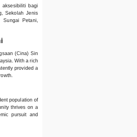
ksesibiliti bagi
, Sekolah Jenis
 Sungai Petani,
i
gsaan (Cina) Sin
aysia. With a rich
tently provided a
rowth.
ent population of
nity thrives on a
emic pursuit and