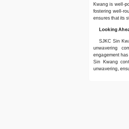
Kwang is well-po
fostering well-r
ensures that its 
Looking Ahe
SJKC Sin Kwan
unwavering com
engagement has m
Sin Kwang conti
unwavering, ensur