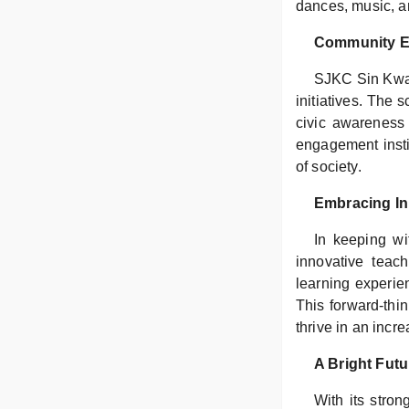
dances, music, an
Community 
SJKC Sin Kwang
initiatives. The 
civic awareness 
engagement insti
of society.
Embracing In
In keeping w
innovative teac
learning experie
This forward-thi
thrive in an incre
A Bright Futu
With its stron