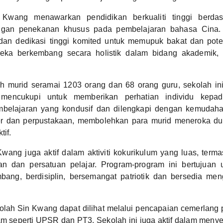
Kwang menawarkan pendidikan berkualiti tinggi berdas
gan penekanan khusus pada pembelajaran bahasa Cina.
an dedikasi tinggi komited untuk memupuk bakat dan poten
eka berkembang secara holistik dalam bidang akademik, 
 murid seramai 1203 orang dan 68 orang guru, sekolah ini
mencukupi untuk memberikan perhatian individu kepad
mbelajaran yang kondusif dan dilengkapi dengan kemudah
r dan perpustakaan, membolehkan para murid meneroka du
tif.
wang juga aktif dalam aktiviti kokurikulum yang luas, term
n dan persatuan pelajar. Program-program ini bertujuan 
bang, berdisiplin, bersemangat patriotik dan bersedia me
lah Sin Kwang dapat dilihat melalui pencapaian cemerlang 
 seperti UPSR dan PT3. Sekolah ini juga aktif dalam menye