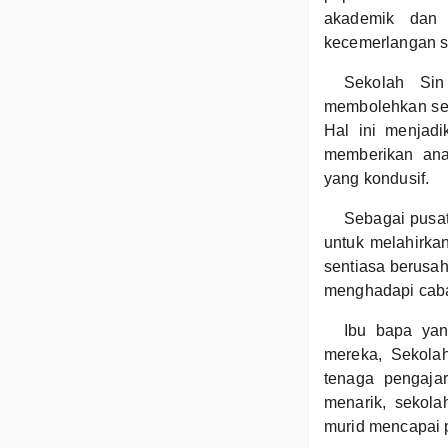
akademik dan 
kecemerlangan se
Sekolah Si
membolehkan sek
Hal ini menjad
memberikan anak
yang kondusif.
Sebagai pusat
untuk melahirkan
sentiasa berusah
menghadapi cab
Ibu bapa yan
mereka, Sekola
tenaga pengaja
menarik, sekol
murid mencapai 