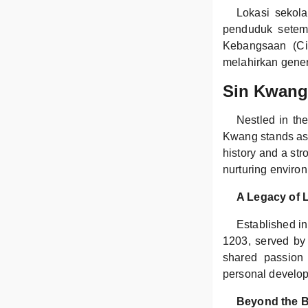
Lokasi sekola
penduduk setem
Kebangsaan (Ci
melahirkan gene
Sin Kwang:
Nestled in th
Kwang stands as a
history and a st
nurturing environ
A Legacy of 
Established in
1203, served by 
shared passion 
personal develo
Beyond the 