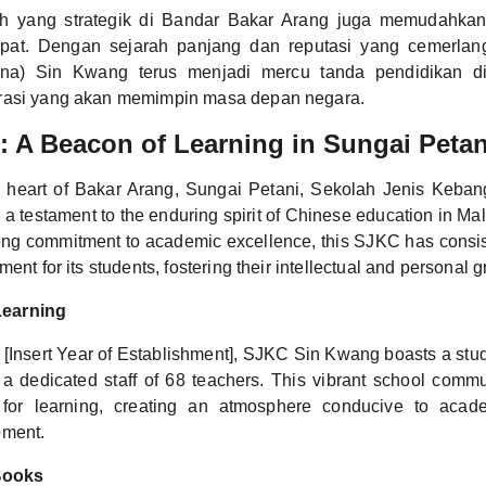
h yang strategik di Bandar Bakar Arang juga memudahkan a
pat. Dengan sejarah panjang dan reputasi yang cemerlang
na) Sin Kwang terus menjadi mercu tanda pendidikan di
rasi yang akan memimpin masa depan negara.
 A Beacon of Learning in Sungai Petan
e heart of Bakar Arang, Sungai Petani, Sekolah Jenis Keban
 testament to the enduring spirit of Chinese education in Mal
rong commitment to academic excellence, this SJKC has consis
ment for its students, fostering their intellectual and personal g
Learning
 [Insert Year of Establishment], SJKC Sin Kwang boasts a stud
a dedicated staff of 68 teachers. This vibrant school commu
for learning, creating an atmosphere conducive to acad
pment.
Books