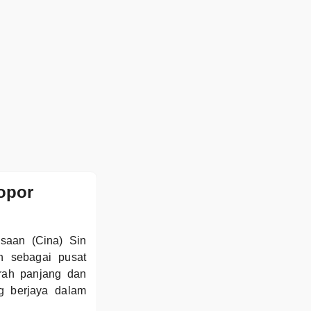
opor
gsaan (Cina) Sin
h sebagai pusat
arah panjang dan
ng berjaya dalam