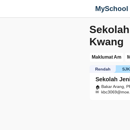
MySchool
Sekolah
Kwang
Maklumat Am
M
Rendah
SJ
Sekolah Jen
Bakar Arang, 
kbc3069@moe.