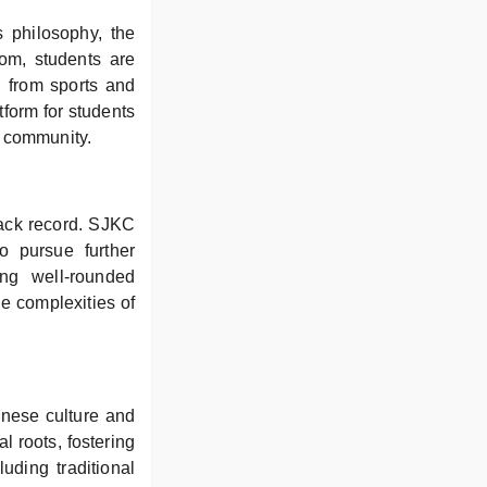
 philosophy, the
oom, students are
ng from sports and
tform for students
of community.
track record. SJKC
 pursue further
ng well-rounded
e complexities of
inese culture and
l roots, fostering
uding traditional