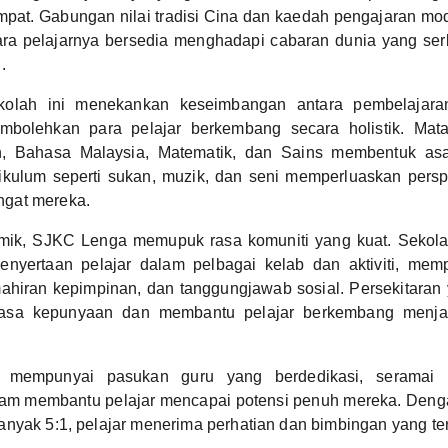
pat. Gabungan nilai tradisi Cina dan kaedah pengajaran mod
a pelajarnya bersedia menghadapi cabaran dunia yang se
.
kolah ini menekankan keseimbangan antara pembelajar
mbolehkan para pelajar berkembang secara holistik. Mata
in, Bahasa Malaysia, Matematik, dan Sains membentuk asa
ikulum seperti sukan, muzik, dan seni memperluaskan persp
gat mereka.
mik, SJKC Lenga memupuk rasa komuniti yang kuat. Sekolah 
nyertaan pelajar dalam pelbagai kelab dan aktiviti, mem
ahiran kepimpinan, dan tanggungjawab sosial. Persekitara
 rasa kepunyaan dan membantu pelajar berkembang menjad
mempunyai pasukan guru yang berdedikasi, seramai 
am membantu pelajar mencapai potensi penuh mereka. Denga
nyak 5:1, pelajar menerima perhatian dan bimbingan yang ter