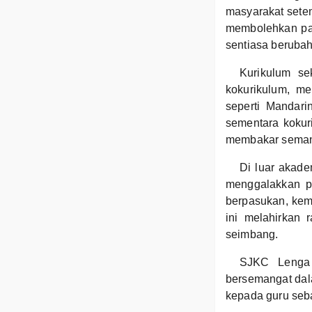
masyarakat setem
membolehkan par
sentiasa berubah
Kurikulum se
kokurikulum, me
seperti Mandar
sementara kokur
membakar seman
Di luar akade
menggalakkan pe
berpasukan, kem
ini melahirkan
seimbang.
SJKC Lenga 
bersemangat dal
kepada guru seba