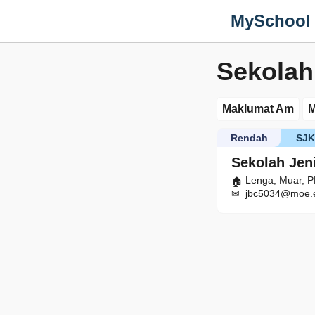
MySchool
Sekolah
Maklumat Am
M
Rendah
SJ
Sekolah Jen
Lenga, Muar, P
jbc5034@moe.