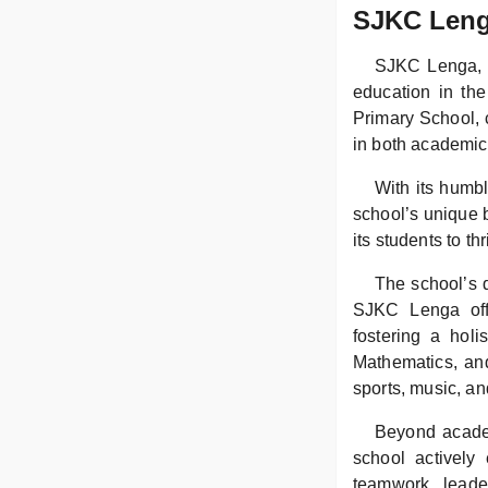
SJKC Leng
SJKC Lenga, n
education in th
Primary School, c
in both academic
With its humb
school’s unique 
its students to t
The school’s d
SJKC Lenga offe
fostering a holi
Mathematics, and 
sports, music, an
Beyond academ
school actively
teamwork, leader