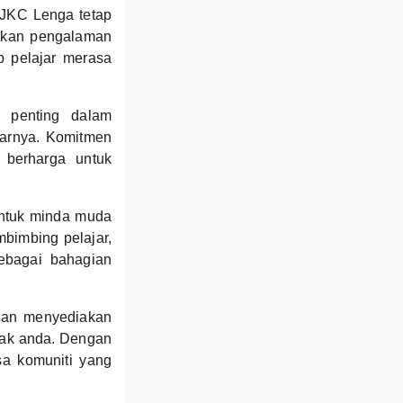
SJKC Lenga tetap
ehkan pengalaman
p pelajar merasa
 penting dalam
tarnya. Komitmen
t berharga untuk
ntuk minda muda
bimbing pelajar,
ebagai bahagian
dan menyediakan
anak anda. Dengan
a komuniti yang