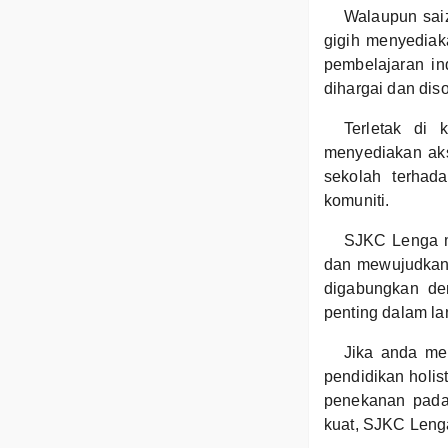
Walaupun sai
gigih menyediak
pembelajaran in
dihargai dan dis
Terletak di
menyediakan aks
sekolah terhada
komuniti.
SJKC Lenga m
dan mewujudkan 
digabungkan de
penting dalam l
Jika anda me
pendidikan holis
penekanan pada
kuat, SJKC Len