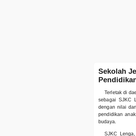
Sekolah J
Pendidikan
Terletak di d
sebagai SJKC Le
dengan nilai da
pendidikan anak
budaya.
SJKC Lenga, d