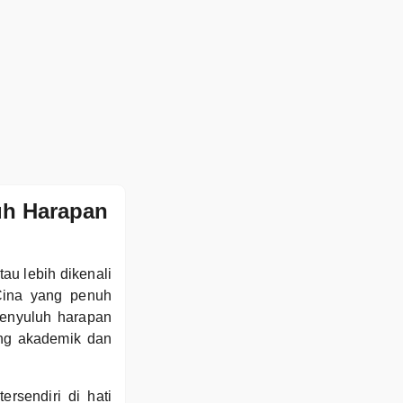
uh Harapan
au lebih dikenali
 Cina yang penuh
menyuluh harapan
ang akademik dan
rsendiri di hati