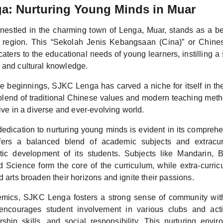
a: Nurturing Young Minds in Muar
estled in the charming town of Lenga, Muar, stands as a b
e region. This “Sekolah Jenis Kebangsaan (Cina)” or Chine
aters to the educational needs of young learners, instilling a
 and cultural knowledge.
le beginnings, SJKC Lenga has carved a niche for itself in t
blend of traditional Chinese values and modern teaching met
hrive in a diverse and ever-evolving world.
edication to nurturing young minds is evident in its comprehe
rs a balanced blend of academic subjects and extracurric
stic development of its students. Subjects like Mandarin,
Science form the core of the curriculum, while extra-curricul
d arts broaden their horizons and ignite their passions.
ics, SJKC Lenga fosters a strong sense of community withi
 encourages student involvement in various clubs and activ
ship skills, and social responsibility. This nurturing envi