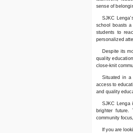
sense of belongi
SJKC Lenga’s 
school boasts a
students to reac
personalized att
Despite its mo
quality educatio
close-knit commu
Situated in a
access to educati
and quality educa
SJKC Lenga is
brighter future.
community focus, 
If you are look