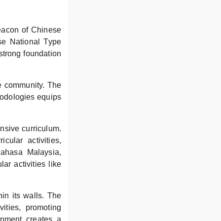
eacon of Chinese
se National Type
 strong foundation
he community. The
hodologies equips
nsive curriculum.
ular activities,
 Bahasa Malaysia,
ar activities like
n its walls. The
ities, promoting
ronment creates a