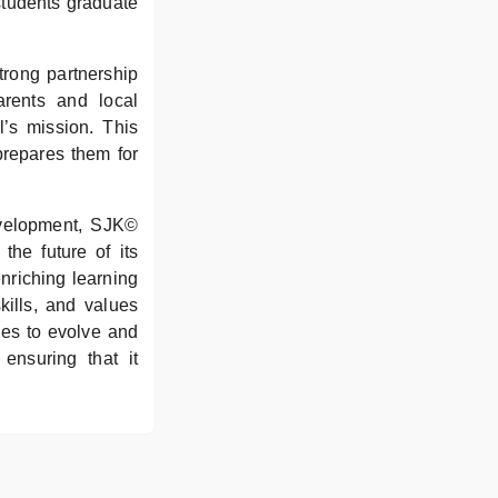
students graduate
trong partnership
rents and local
l’s mission. This
prepares them for
development, SJK©
he future of its
enriching learning
kills, and values
ues to evolve and
ensuring that it