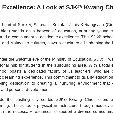
g Excellence: A Look at SJK© Kwang Ch
e heart of Sarikei, Sarawak, Sekolah Jenis Kebangsaan (C
en) stands as a beacon of education, nurturing young m
e and a commitment to academic excellence. This SJK© school
and Malaysian cultures, plays a crucial role in shaping the f
nder the watchful eye of the Ministry of Education, SJK© K
tional hub for students in the surrounding area. With a total 
chool boasts a dedicated faculty of 31 teachers, who are 
tic learning experience. This commitment to quality education
ring dedication to creating a nurturing environment that
 and personal development.
ide the bustling city center, SJK© Kwang Chien offers a 
rning. The school’s physical infrastructure, though modest, i
h the necessary resources to support a diverse curriculum