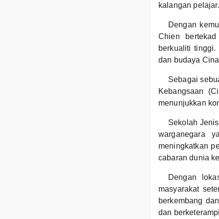
kalangan pelajar
Dengan kemud
Chien bertekad
berkualiti ting
dan budaya Cina
Sebagai sebu
Kebangsaan (Ci
menunjukkan kom
Sekolah Jeni
warganegara ya
meningkatkan p
cabaran dunia k
Dengan lokas
masyarakat sete
berkembang dan
dan berketerampi