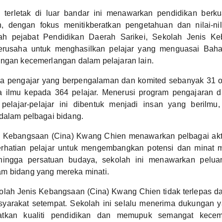
terletak di luar bandar ini menawarkan pendidikan berkual
h, dengan fokus menitikberatkan pengetahuan dan nilai-ni
wah pejabat Pendidikan Daerah Sarikei, Sekolah Jenis Ke
rusaha untuk menghasilkan pelajar yang menguasai Bah
ngan kecemerlangan dalam pelajaran lain.
a pengajar yang berpengalaman dan komited sebanyak 31 or
 ilmu kepada 364 pelajar. Menerusi program pengajaran 
pelajar-pelajar ini dibentuk menjadi insan yang berilmu, 
dalam pelbagai bidang.
 Kebangsaan (Cina) Kwang Chien menawarkan pelbagai aktiv
rhatian pelajar untuk mengembangkan potensi dan minat 
hingga persatuan budaya, sekolah ini menawarkan peluan
m bidang yang mereka minati.
lah Jenis Kebangsaan (Cina) Kwang Chien tidak terlepas d
yarakat setempat. Sekolah ini selalu menerima dukungan 
atkan kualiti pendidikan dan memupuk semangat kecem