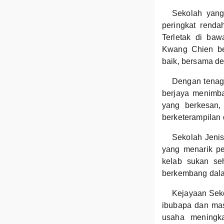
Sekolah yang 
peringkat renda
Terletak di ba
Kwang Chien be
baik, bersama de
Dengan tenag
berjaya menimba
yang berkesan, 
berketerampilan 
Sekolah Jenis
yang menarik pe
kelab sukan se
berkembang dala
Kejayaan Seko
ibubapa dan mas
usaha meningk