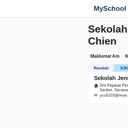
MySchool
Sekolah
Chien
Maklumat Am
M
Rendah
SJ
Sekolah Jen
D/a Pejabat Pe
Sarikei, Saraw
ycc6103@moe.