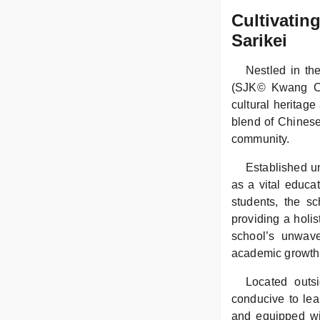
Cultivatin
Sarikei
Nestled in th
(SJK© Kwang Chi
cultural heritag
blend of Chinese 
community.
Established u
as a vital educa
students, the s
providing a holis
school’s unwave
academic growth
Located outs
conducive to lea
and equipped wit