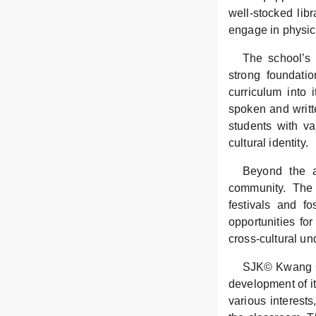
well-stocked lib
engage in physical
The school’s 
strong foundat
curriculum into 
spoken and writt
students with va
cultural identity.
Beyond the a
community. The s
festivals and f
opportunities fo
cross-cultural un
SJK© Kwang Chi
development of it
various interest