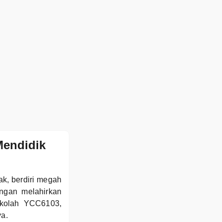
Mendidik
ak, berdiri megah
ngan melahirkan
ekolah YCC6103,
ya.