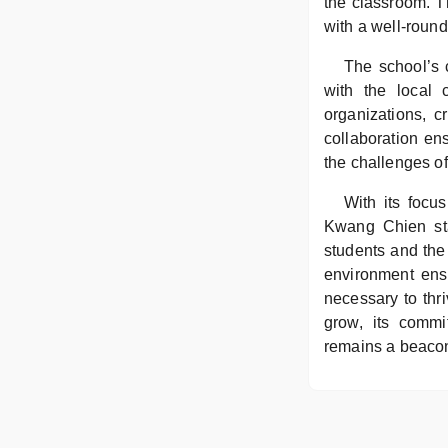
the classroom. T
with a well-rounde
The school’s c
with the local
organizations, c
collaboration en
the challenges of
With its focu
Kwang Chien sta
students and the 
environment ensu
necessary to thr
grow, its commi
remains a beacon