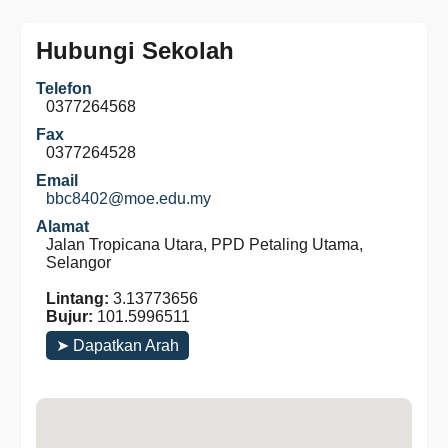
Hubungi Sekolah
Telefon
0377264568
Fax
0377264528
Email
bbc8402@moe.edu.my
Alamat
Jalan Tropicana Utara, PPD Petaling Utama,
Selangor
Lintang:
3.13773656
Bujur:
101.5996511
➤ Dapatkan Arah