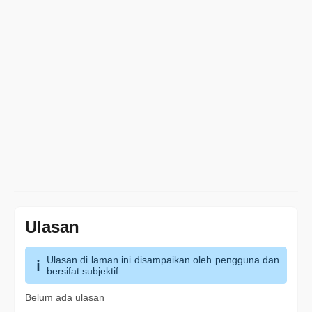
Ulasan
Ulasan di laman ini disampaikan oleh pengguna dan
bersifat subjektif.
Belum ada ulasan