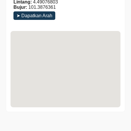
Lintang:
4.49076803
Bujur:
101.3876361
➤ Dapatkan Arah