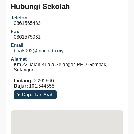
Hubungi Sekolah
Telefon
0361565433
Fax
0361575031
Email
bha8002@moe.edu.my
Alamat
Km 22 Jalan Kuala Selangor, PPD Gombak,
Selangor
Lintang:
3.205866
Bujur:
101.544555
➤ Dapatkan Arah