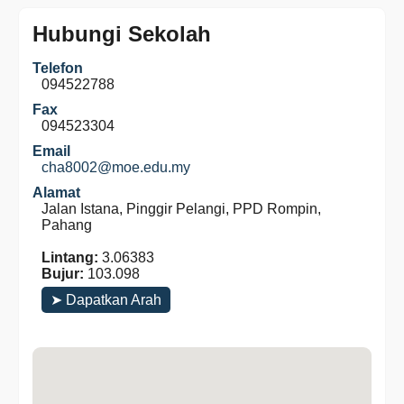
Hubungi Sekolah
Telefon
094522788
Fax
094523304
Email
cha8002@moe.edu.my
Alamat
Jalan Istana, Pinggir Pelangi, PPD Rompin,
Pahang
Lintang:
3.06383
Bujur:
103.098
➤ Dapatkan Arah