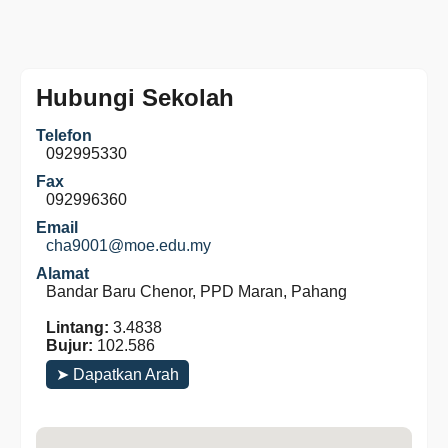
Hubungi Sekolah
Telefon
092995330
Fax
092996360
Email
cha9001@moe.edu.my
Alamat
Bandar Baru Chenor, PPD Maran, Pahang
Lintang:
3.4838
Bujur:
102.586
➤ Dapatkan Arah