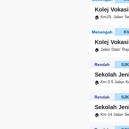
Kolej Vokas
Km20, Jalan S
Menengah
K
Kolej Vokas
Jalan Dato' R
Rendah
SJ
Sekolah Jen
Km 0.5 Jalan K
Rendah
SJ
Sekolah Jen
Km 14 Jalan S