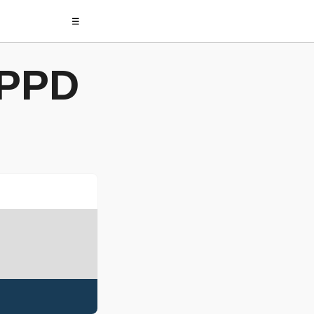
☰
 PPD