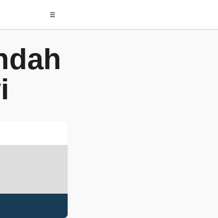
☰
ndah
i