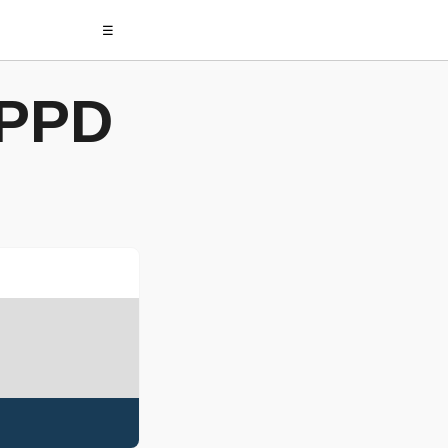
☰
 PPD