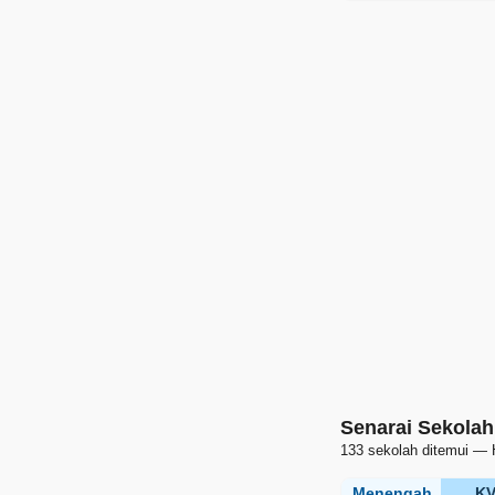
Senarai Sekolah
133 sekolah ditemui — 
Menengah
K