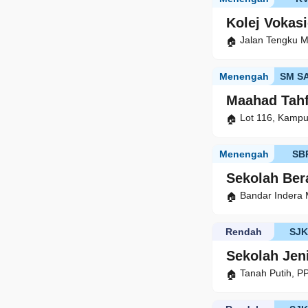
Kolej Vokas
Jalan Tengku 
Menengah
SM S
Maahad Tahf
Lot 116, Kampu
Menengah
SB
Sekolah Ber
Bandar Indera
Rendah
SJ
Sekolah Jen
Tanah Putih, P