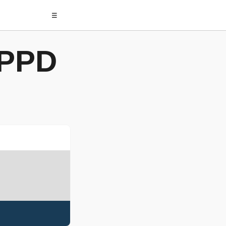
☰
 PPD